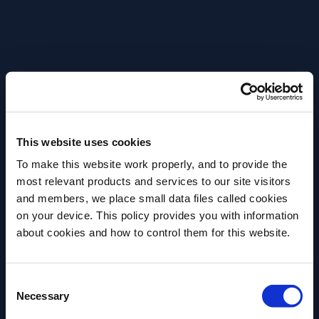
This website uses cookies
To make this website work properly, and to provide the
most relevant products and services to our site visitors
and members, we place small data files called cookies
on your device. This policy provides you with information
Antes de comenzar, ¿necesitamos saber su
about cookies and how to control them for this website.
fecha de nacimiento?
Consent
Por favor seleccione un país:
Necessary
Selection