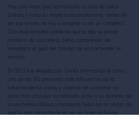
Hay una frase que ha marcado la vida de Seba
García y toda su trayectoria profesional, “antes de
ser bartender, te voy a enseñar a ser un caballero”.
Con esas sencillas palabras que le dijo su primer
profesor de coctelería, Seba comprendió de
inmediato el quid del trabajo de un bartender: el
servicio.
En 2021 fue elegido por Drinks International como
una de las 100 personas más influyentes de la
industria de los bares y, a pesar de cosechar un
éxito tras otro por su refinado estilo y su dominio de
la coctelería clásica y moderna, Seba no se olvida de
que lo más importante es ser un buen anfitrión,
como lo demuestra cada día desde la barra del
Presidente Bar.