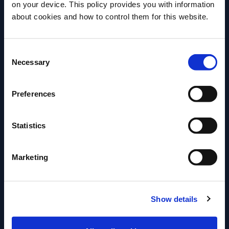
on your device. This policy provides you with information
Antes de comenzar, ¿necesitamos saber su
about cookies and how to control them for this website.
fecha de nacimiento?
Consent
Por favor seleccione un país:
Necessary
Selection
Preferences
Statistics
Marketing
Show details
ENTER