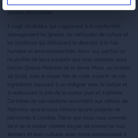
écosystèmes et la production de nourriture aux
saveurs incroyables.
Il s’agit d’individus qui s’opposent à la conformité,
sauvegardent les graines, les méthodes de culture et
les traditions qui définissent la diversité, à la fois
humaine et environnementale. Alors, oui, parfois on
ne profite de leurs produits que trois semaines dans
l’année (fraises Malwina de la ferme Mora, ou lychees
de Sicile), mais le simple fait de créer à partir de ces
ingrédients équivaut à se réaligner avec la nature et
à redécouvrir la joie de la saveur pure et inaltérée.
Certaines de ces relations remontent aux débuts de
Natoora, quand nous n’étions qu’une poignée de
personnes à Londres. Parce que nous nous sommes
servi de la saveur comme moyen de connecter nos
fermiers et leurs cultures avec notre communauté, il