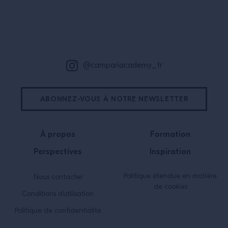
marqué le grand écran ? Par ici, les
Bas de page
références cinématographiques et
tutti quanti !
@campariacademy_fr
ABONNEZ-VOUS À NOTRE NEWSLETTER
À propos
Formation
Perspectives
Inspiration
Politique étendue en matière
Nous contacter
de cookies
Conditions d’utilisation
Politique de confidentialité