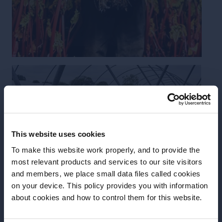
This website uses cookies
To make this website work properly, and to provide the
most relevant products and services to our site visitors
and members, we place small data files called cookies
on your device. This policy provides you with information
about cookies and how to control them for this website.
Avez-vous l'âge légal pour boire de l'alcool?
Clémentine, Federico et Will en voyage
d’approvisionnement chez Duncan, cultivateur