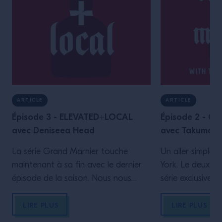
ARTICLE
ARTICLE
Épisode 3 - ELEVATED+LOCAL
Épisode 2 - 
avec Deniseea Head
avec Takuma 
La série Grand Marnier touche
Un aller simple 
maintenant à sa fin avec le dernier
York. Le deuxièm
épisode de la saison. Nous nous
série exclusive 
rendons à La Nouvelle-Orléans,
vous emmène à B
berceau du jazz et ville qui accueille
l’animatrice Car
LIRE PLUS
LIRE PLUS
l’un des plus grands événements
rencontre Taku