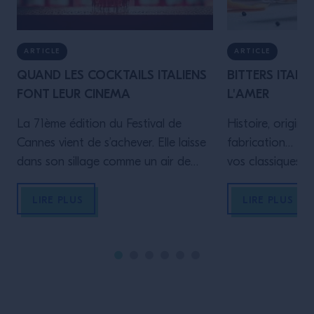
ARTICLE
ARTICLE
QUAND LES COCKTAILS ITALIENS
BITTERS ITALI
FONT LEUR CINEMA
L'AMER
La 71ème édition du Festival de
Histoire, origin
Cannes vient de s’achever. Elle laisse
fabrication… BeMixo vous fait réviser
dans son sillage comme un air de
vos classiques. 
Dolce Vita, à l’heure où les terrasses
des bitters, au 
ensoleillées ne désemplissent pas.
Et découvrez c
LIRE PLUS
LIRE PLUS
Alors, BeMixo a décidé de vous
spiritueux, à l’or
parler de cinéma et de spiritueux. En
médicaux, sont 
particulier des cocktails italiens, pour
indispensables d
faire écho à la French Riviera. Quels
sont les drinks favoris de certains
personnages mythiques, qui ont