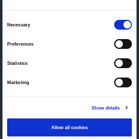
Avez-vous l'âge légal pour boire de l'alcool?
Lieu de travail
Veuillez sélectionner un pays:
Consent
Necessary
Selection
Marque préférée
Preferences
Statistics
Communication
J’autorise la Campari Academy à me contacter à
Marketing
des fins promotionnelles et marketing.
J’autorise la Campari Academy à utiliser mes
informations personnelles afin d’adapter sa
Show details
communication à mes préférences.
ACCÉDER
Allow all cookies
ENREGISTRER LES MODIFICATIONS