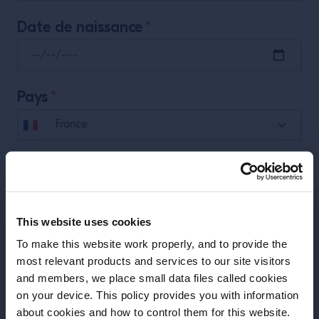
Date de naissance
*
Pays
*
Téléphone
*
This website uses cookies
Ce site est réservé aux professionnels.
To make this website work properly, and to provide the
Quel est votre poste?
*
most relevant products and services to our site visitors
and members, we place small data files called cookies
on your device. This policy provides you with information
about cookies and how to control them for this website.