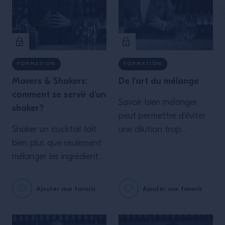
FORMATION
FORMATION
Movers & Shakers:
De l'art du mélange
comment se servir d'un
Savoir bien mélanger
shaker?
peut permettre d'éviter
Shaker un cocktail fait
une dilution trop
bien plus que seulement
importante et prévenir
mélanger les ingrédients
de la formation de bulles
ensemble. En effet, cela
d'air.
permet d'améliorer la
Ajouter aux favoris
Ajouter aux favoris
texture du cocktail,
atteindre la température
idéale de service ou