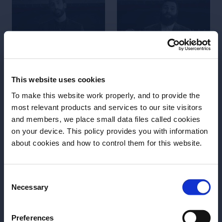
encore ajouter la
mousse parfaite.
This website uses cookies
To make this website work properly, and to provide the
FORMATION
FORMATION
most relevant products and services to our site visitors
Le guide des strainers
Le rôle des mixeurs
and members, we place small data files called cookies
on your device. This policy provides you with information
La plupart des cocktails
Découvrez comment se
about cookies and how to control them for this website.
Avez-vous l'âge légal pour boire de l'alcool?
nécessitent d'être filtré
servir d'un mixeur comme
avant d'être servis,
un pro pour créer
Veuillez sélectionner un pays:
faisant des strainers, un
d'excellentes Pina
Consent
Necessary
outil indispensable du
Coladas ou des Daiquiris
Selection
bar. Découvrez les 3
à la fraise.
Ajouter aux favoris
Ajouter aux favoris
grandes familles de
Preferences