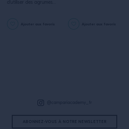
d'utiliser des agrumes
toutes les possibilités de
dans votre recette,
création cocktail.
utiliser les bons outils est
Ajouter aux favoris
Ajouter aux favoris
essentiel pour travailler
efficacement.
Bas de page
@campariacademy_fr
ABONNEZ-VOUS À NOTRE NEWSLETTER