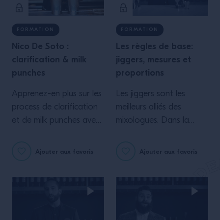
FORMATION
FORMATION
Nico De Soto :
Les règles de base:
clarification & milk
jiggers, mesures et
punches
proportions
Apprenez-en plus sur les
Les jiggers sont les
process de clarification
meilleurs alliés des
et de milk punches avec
mixologues. Dans la
Nico De Soto, bartender
mesure où les bonnes
incontournable et
quantités d'ingrédients
Ajouter aux favoris
Ajouter aux favoris
aujourd’hui propriétaire
permettent de créer les
du Danico, Mace et
cocktails les plus
Wacky Wombat.
équilibrés, il est essentiel
de respecter les
proportions.