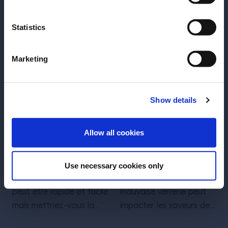
strainers et dans quels
cas les utiliser.
Statistics
Marketing
Show details
ACCÉDER
FORMATION
FORMATION
Allow all cookies
De l'art de préparer
L'importance de la
des cocktails
verrerie
Use necessary cookies only
Préparer des cocktails
Saviez-vous qu'une
peut être rapide et facile
mauvaise verrerie peut
mais mettriez-vous la
impacter les saveurs de
glace en premier ou en
votre cocktail?