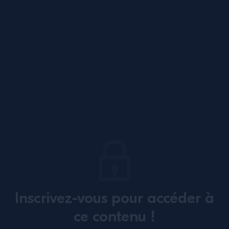
Bas de page
@campariacademy_fr
ABONNEZ-VOUS À NOTRE NEWSLETTER
À propos
Formation
Inscrivez-vous pour accéder à
Perspectives
Inspiration
ce contenu !