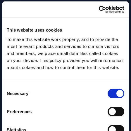
This website uses cookies
To make this website work properly, and to provide the
most relevant products and services to our site visitors
and members, we place small data files called cookies
on your device. This policy provides you with information
about cookies and how to control them for this website.
Avez-vous l'âge légal pour boire de l'alcool?
Veuillez sélectionner un pays:
Consent
ARTICLE
ARTICLE
Necessary
Selection
Épisode 3 - ELEVATED+LOCAL
Épisode 2 - 
avec Deniseea Head
avec Takuma 
Preferences
La série Grand Marnier touche
Un aller simple 
Statistics
maintenant à sa fin avec le dernier
York. Le deuxièm