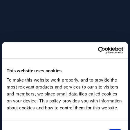
Le Negroni a célébré ses 100 ans d’existence en 2019.
Créé par Camillo Negroni et Fosco Scarselli à
Florence, ce cocktail est un incontournable du bar.
Découvrez toute son histoire.
La préparation du Negroni
This website uses cookies
To make this website work properly, and to provide the
most relevant products and services to our site visitors
and members, we place small data files called cookies
on your device. This policy provides you with information
about cookies and how to control them for this website.
Avez-vous l'âge légal pour boire de l'alcool?
Veuillez sélectionner un pays:
Consent