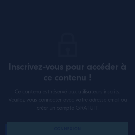
dans nos verres !
@campariacademy_fr
ABONNEZ-VOUS À NOTRE NEWSLETTER
À propos
Formation
Inscrivez-vous pour accéder à
Perspectives
Inspiration
ce contenu !
Politique étendue en matière
Nous contacter
Ce contenu est réservé aux utilisateurs inscrits.
de cookies
Conditions d’utilisation
Veuillez vous connecter avec votre adresse email ou
créer un compte GRATUIT.
Politique de confidentialité
France
CONNEXION