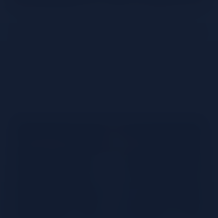
Créé en 1860 par Gaspare Campari, Campari a servi
de base aux plus célèbres des cocktails et continue à
être au coeur de nouvelles tendances. Découvrez
l’histoire de cet amer iconique.
Le Campari Tonic