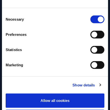
Veuillez sélectionner un pays:
Consent
Necessary
Selection
Preferences
Statistics
Marketing
RECETTE
RECETTE
Aperol Spritz
Cynar Spritz
Show details
ACCÉDER
La recette facile et rafraîchissante
Découvrez comme
Allow all cookies
de l'Aperol Spritz.
Spritz avec Cyna
d'artichaut.