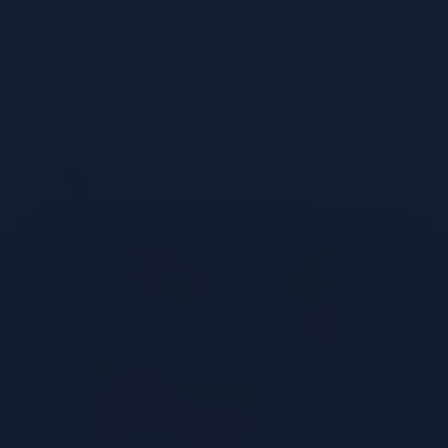
Ingrédients
90 ml de Prosecco Doc
60 ml
de Campari
30 ml d'eau gazeuse
Glaçons
Garnish: une tranche d'orange