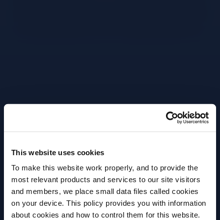
Dans un grand verre à vin.
Verser 90ml de Prosecco DOC.
Verser ensuite 60ml de Campari.
Ajouter 30ml d’eau gazeuse.
Remplir le verre avec beaucoup de glaçons.
This website uses cookies
Décorer d’une tranche d’orange.
To make this website work properly, and to provide the
most relevant products and services to our site visitors
and members, we place small data files called cookies
Plus de recettes
on your device. This policy provides you with information
about cookies and how to control them for this website.
Avez-vous l'âge légal pour boire de l'alcool?