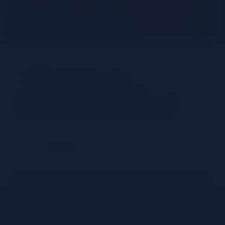
Préparer un
Campari Spritz : la
recette originale
Partager
Découvrez comment réaliser un Campari Spritz avec
seulement 3 ingrédients : suivez notre guide étape
par étape pour préparer ce grand classique.