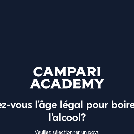
rol Spritz.
 quantité de glaçons.
z-vous l'âge légal pour boir
Prosecco Riccadonna.
l'alcool?
0ml d’Aperol.
Veuillez sélectionner un pays: