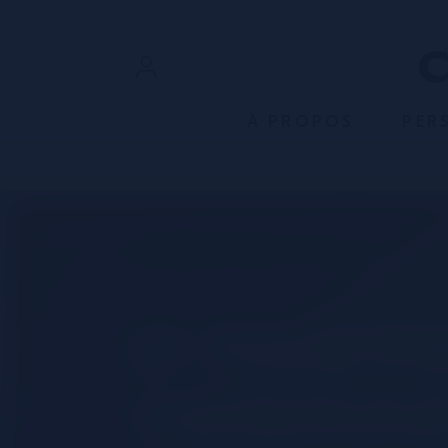
ACCÉDER AU CONTENU
Connexion
À PROPOS
PER
Inscription
Retour à Toutes les Recettes
La recett
original