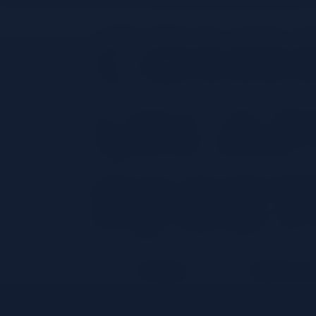
Comm
un Ap
recet
Partager
Ajouter aux 
Apprenez à réaliser le cocktail italien iconi