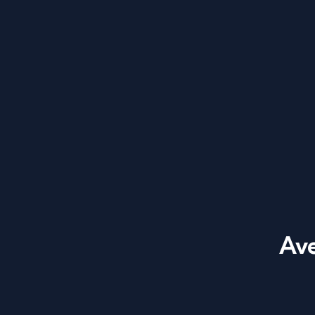
Dans un verre Ape
Verser une bonne
Ave
Verser 90ml de 
Verser ensuite 6