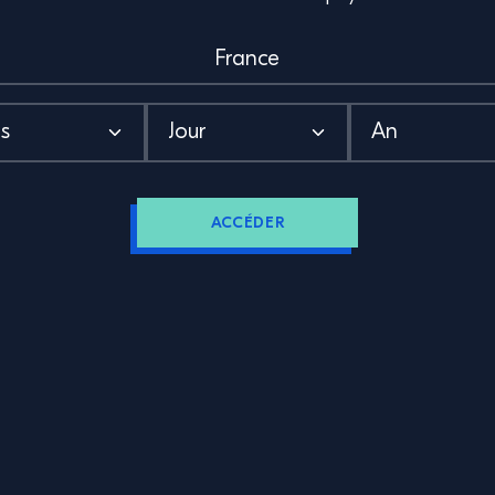
au gazeuse.
illère en partant du fond du verre.
ranche d’orange
ACCÉDER
ecettes