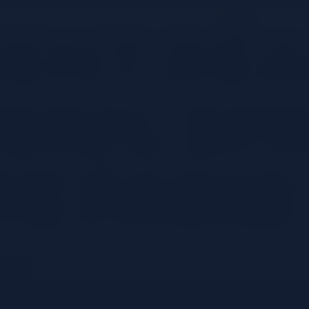
ent réa
erol Spri
te facile
favoris
que : l’Aperol Spritz