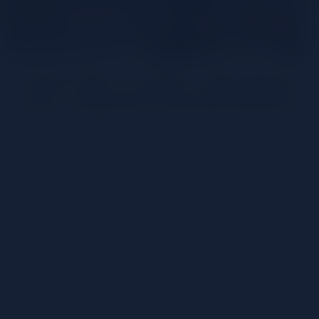
Drink like a local : Bangkok
avec Supawit Muttarattana
Partager
Animée et stimulante, mais aussi calme et
apaisante, Bangkok est pleine de contradictions.
Nous avons exploré la capitale du « Pays du Sourire »
avec le célèbre vétéran du monde des bars, Supawit
’Palm’ Muttarattana, désormais bar director du
groupe Watermelon.