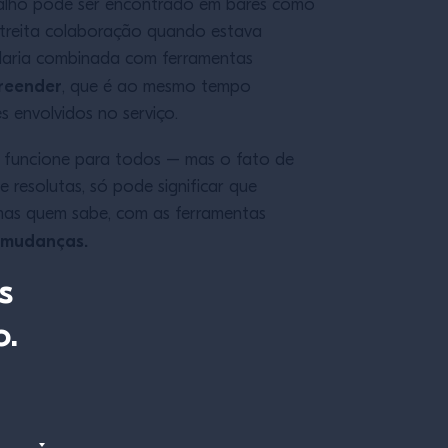
balho pode ser encontrado em bares como
streita colaboração quando estava
elaria combinada com ferramentas
preender
, que é ao mesmo tempo
 envolvidos no serviço.
 funcione para todos – mas o fato de
resolutas, só pode significar que
mas quem sabe, com as ferramentas
s mudanças.
s
o.