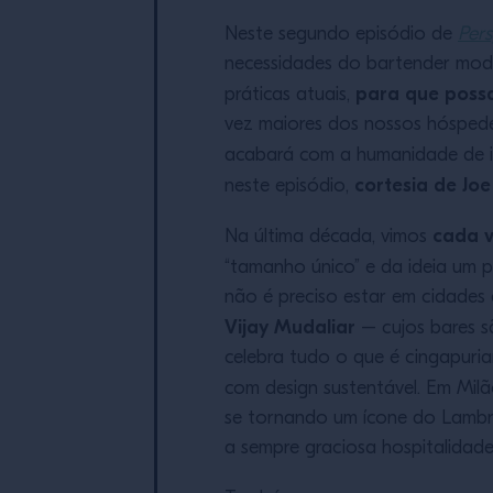
Neste segundo episódio de
Pers
necessidades do bartender moder
para que possa
práticas atuais,
vez maiores dos nossos hóspedes
acabará com a humanidade de i
cortesia de Joe
neste episódio,
cada v
Na última década, vimos
“tamanho único” e da ideia um 
não é preciso estar em cidades
Vijay Mudaliar
– cujos bares sã
celebra tudo o que é cingapuri
com design sustentável. Em Mil
se tornando um ícone do Lambra
a sempre graciosa hospitalidad