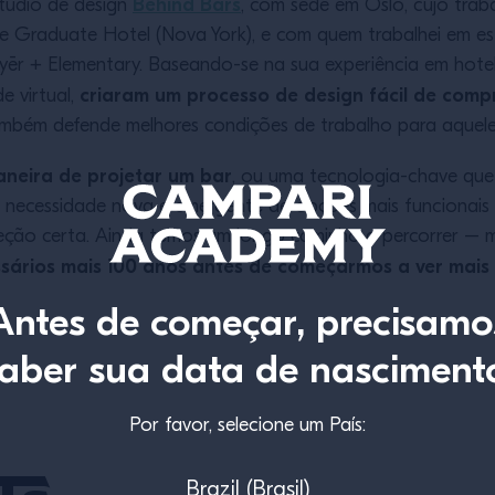
Behind Bars
údio de design
, com sede em Oslo, cujo tra
e Graduate Hotel (Nova York), e com quem trabalhei em e
ayēr + Elementary. Baseando-se na sua experiência em hot
criaram um processo de design fácil de com
e virtual,
mbém defende melhores condições de trabalho para aqueles
neira de projetar um bar
, ou uma tecnologia-chave que
ecessidade nova e emergente de opções mais funcionais e 
eção certa. Ainda temos um longo caminho a percorrer – 
ssários mais 100 anos antes de começarmos a ver mai
Antes de começar, precisamo
aber sua data de nasciment
Por favor, selecione um País:
ts