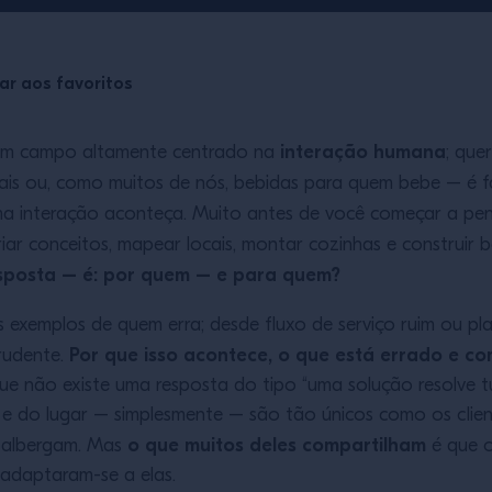
ar aos favoritos
interação humana
i um campo altamente centrado na
; que
sais ou, como muitos de nós, bebidas para quem bebe – é f
ma interação aconteça. Muito antes de você começar a pens
iar conceitos, mapear locais, montar cozinhas e construir 
sposta – é: por quem – e para quem?
exemplos de quem erra; desde fluxo de serviço ruim ou plan
Por que isso acontece, o que está errado e 
rudente.
ue não existe uma resposta do tipo “uma solução resolve t
e do lugar – simplesmente – são tão únicos como os client
o que muitos deles compartilham
s albergam. Mas
é que o
 adaptaram-se a elas.