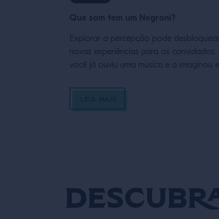
Que som tem um Negroni?
Explorar a percepção pode desbloquea
novas experiências para os convidados.
você já ouviu uma música e a imaginou 
cores (por exemplo, sintetizadores que
evocam luzes de neon), então você já
LEIA MAIS
conhece o que é a sinestesia. Eddie Hans
da Campari Academy, descreve esse
fenômeno como “quando seus sentidos 
entrelaçam e você percebe […]
Descubra