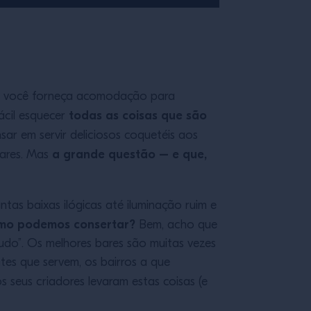
r você forneça acomodação para
todas as coisas que são
ácil esquecer
ar em servir deliciosos coquetéis aos
a grande questão – e que,
bares. Mas
tas baixas ilógicas até iluminação ruim e
como podemos consertar?
Bem, acho que
udo”. Os melhores bares são muitas vezes
es que servem, os bairros a que
s seus criadores levaram estas coisas (e