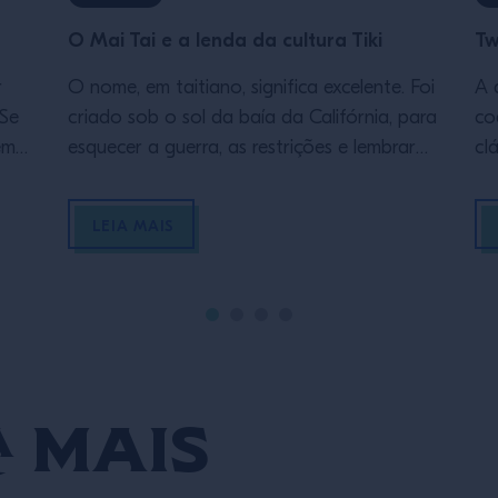
O Mai Tai e a lenda da cultura Tiki
Tw
r
O nome, em taitiano, significa excelente. Foi
A 
 Se
criado sob o sol da baía da Califórnia, para
co
em
esquecer a guerra, as restrições e lembrar
cl
paisagens de paraíso. Inventado por uma
in
das lendas da coquetelaria mundial — um
e 
LEIA MAIS
el,
marco na história da hospitalidade —, o
cr
Mai Tai foi discutido, controverso e
co
se
desejado: ainda hoje é símbolo de […]
fa
me
 mais