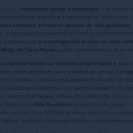
exploramos design e tecnologia
pectivas
,
– do ponto de 
no continuam a evoluir e a desenvolver-se, assim como a 
mos continuar a fornecer serviços de alta qualidade
–
. A tecnologia é considerada por muitos a última fronteira
a tecnologia não precisa ser nem com
r aos bares, mas
 Weiss, da Cisco Meraki
, usado corretamente pode ser um
ez mais bartenders se tornarem proprietários e
, com 
uma
pouco desatualizada do que é e deveria ser um bar. Há
 como Londres ou Nova Iorque para entrar no radar do beb
o singularmente diferentes, mas exemplos perfeitos da mara
ano, enquanto Analogue, com seu foco ambiental, está na
Milo Occhipinti
ão falamos com
, proprietário do Unseen –
te com suas características de design exclusivas e propag
e italiana, ao mesmo tempo que redefine completamente o c