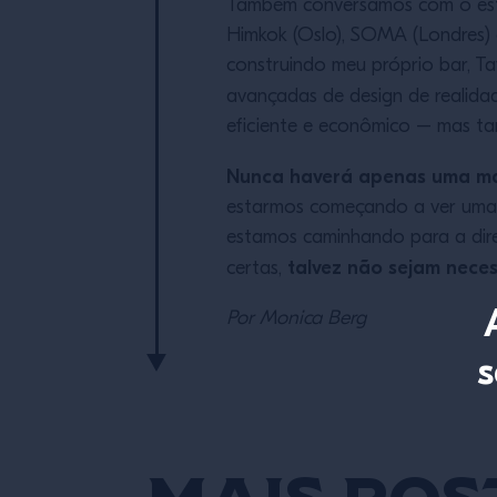
Também conversamos com o est
Himkok (Oslo), SOMA (Londres) 
construindo meu próprio bar, T
avançadas de design de realidad
eficiente e econômico – mas ta
Nunca haverá apenas uma ma
estarmos começando a ver uma n
estamos caminhando para a dir
talvez não sejam nece
certas,
Por Monica Berg
s
Mais pos