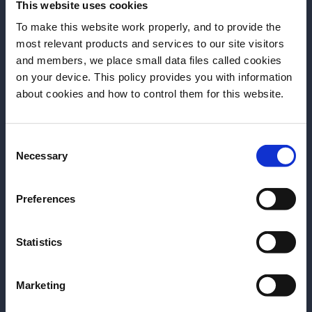
This website uses cookies
To make this website work properly, and to provide the
most relevant products and services to our site visitors
and members, we place small data files called cookies
on your device. This policy provides you with information
FORMACIÓN
FORMACIÓN
Antes de comenzar, ¿necesitamos saber su
about cookies and how to control them for this website.
Paradiso 10 years; from dream to
Think outside o
fecha de nacimiento?
legacy
Gn Chan y Tak
Consent
Por favor seleccione un país:
Un recorrido por los 10 años de
los talentos cre
Necessary
Selection
Paradiso: desde una idea personal
detrás del éxito
hasta convertirse en un referente
Please y del Mart
Preferences
mundial. Giacomo Giannotti y
bares más reco
LEER MÁS
Margarita Sader nos hablan de
York que han al
LEER MÁS
Statistics
creatividad, storytelling, equipo,
la escena mixoló
errores, evolución del concepto y
En esta mastercl
Marketing
cómo construir un legado sostenible
directo destilar 
en la coctelería moderna.
consejos sobre c