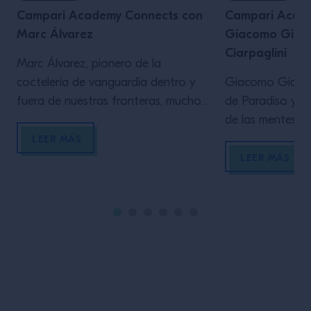
Campari Academy Connects con
Campari Acad
Marc Álvarez
Giacomo Giann
Ciarpaglini
Marc Álvarez, pionero de la
coctelería de vanguardia dentro y
Giacomo Gianno
fuera de nuestras fronteras, mucho
de Paradiso y P
antes de que el concepto de «cocina
de las mentes má
líquida» se pusiera de moda, es
panorama mixoló
LEER MÁS
nuestro guía en este viaje por la
Su espíritu inqu
LEER MÁS
creatividad. Recorriendo con él la
deseo de innovac
emocionante odisea de abrir, junto a
sobre los que ha
su socio Simone Caporale, la
Paradiso Lab, cu
“drinkery house” Sips -The […]
es el talentoso 
Matteo Ciarpagli
invitan a pasar a
Pie de página del sitio