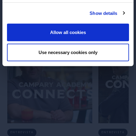
mundo de la coct
Show details
Descubrir más
ENTER
Allow all cookies
Use necessary cookies only
ENTREVISTA
ENTREVISTA