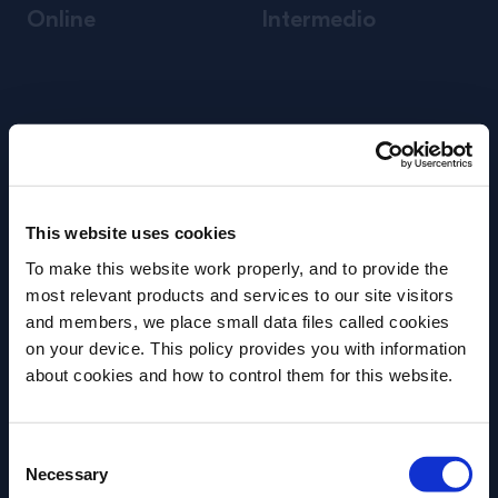
Online
Intermedio
This website uses cookies
To make this website work properly, and to provide the
most relevant products and services to our site visitors
and members, we place small data files called cookies
on your device. This policy provides you with information
Antes de comenzar, ¿necesitamos saber su
about cookies and how to control them for this website.
fecha de nacimiento?
Consent
Por favor seleccione un país:
Necessary
Selection