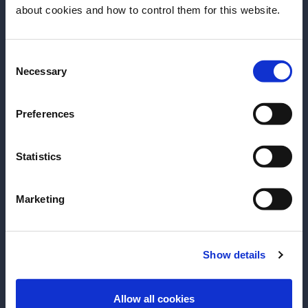
about cookies and how to control them for this website.
Περισσότερες Συνταγές
γνωρίσουμε την ημερομηνία γέννησής
σας;
Consent
Παρακαλούμε επιλέξτε μία χώρα:
Necessary
Selection
Preferences
Statistics
Marketing
Show details
ΣΥΝΤΑΓΉ
ΣΥΝΤΑΓΉ
Mai Tai
Oaxacan Negr
ΕΊΣΟΔΟΣ
Allow all cookies