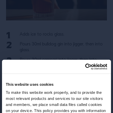
Adds ice to rocks glass.
Pours 30ml bulldog gin into jigger, then into
glass.
Pours 30ml campari into jigger, then into
glass.
Pours 30ml Vermouth rosso into jigger, then
into glass.
This website uses cookies
Stirs with a long spoon.
To make this website work properly, and to provide the
most relevant products and services to our site visitors
Garnish with an orange slice.
and members, we place small data files called cookies
on your device. This policy provides you with information
Πριν ξεκινήσουμε, χρειάζεται να