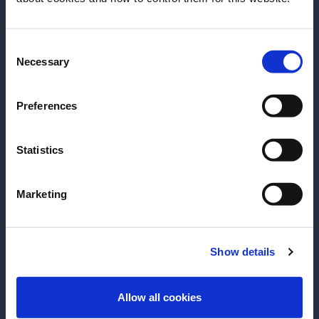
γνωρίσουμε την ημερομηνία γέννησής
Αγαπημένα
σας;
Consent
Παρακαλούμε επιλέξτε μία χώρα:
Necessary
Selection
Preferences
Υποσέλιδο
Statistics
Marketing
SUBSCRIBE TO OUR NEWSLETTER
Show details
About
Έμπνευση
ΕΊΣΟΔΟΣ
Προοπτικές
Special Projects
Allow all cookies
Εκπαιδεύσεις