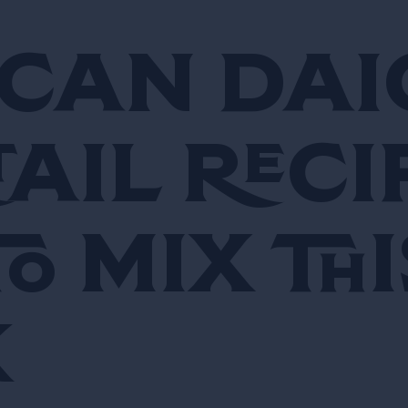
can Dai
ail reci
o mix thi
k