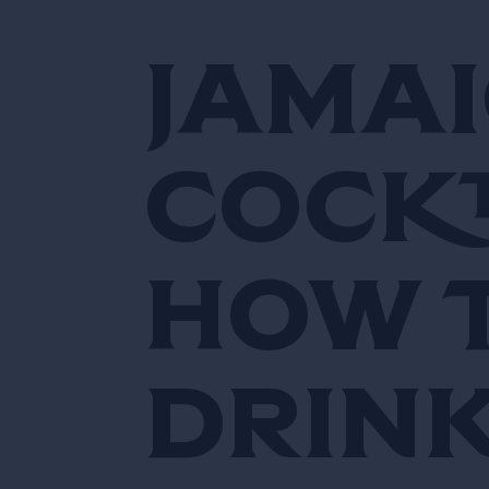
Jamai
cockt
how t
drin