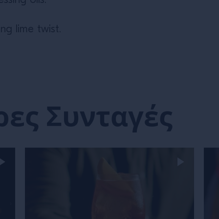
ssing oils.
ng lime twist.
ρες Συνταγές