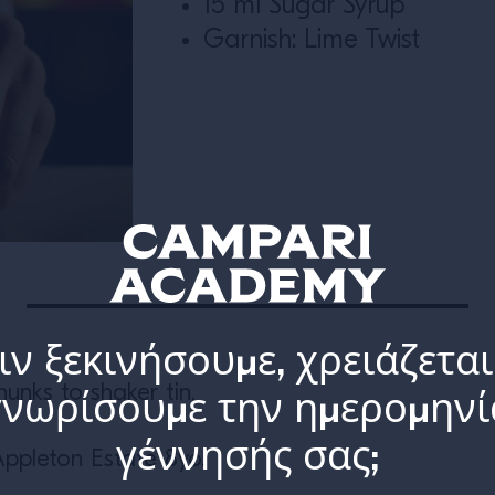
15 ml Sugar Syrup
Garnish: Lime Twist
ιν ξεκινήσουμε, χρειάζεται
unks to shaker tin.
γνωρίσουμε την ημερομηνί
γέννησής σας;
Appleton Estate 8yo.