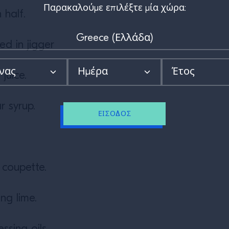
Παρακαλούμε επιλέξτε μία χώρα:
 half.
ed in jigger
juice.
r syrup.
ΕΊΣΟΔΟΣ
a coupette.
ng lime.