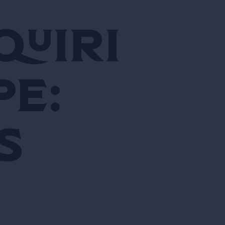
quiri
pe:
s