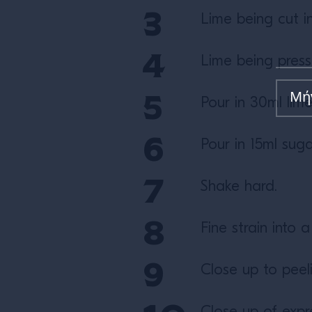
Lime being cut in
Lime being press
Pour in 30ml lime 
Pour in 15ml suga
Shake hard.
Fine strain into 
Close up to peeli