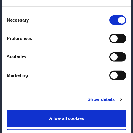
σας;
Consent
Παρακαλούμε επιλέξτε μία χώρα:
Necessary
Selection
Preferences
Statistics
Marketing
ΣΥΝΤΑΓΉ
ΣΥΝΤΑΓΉ
Show details
Americano
Campari Shake
ΕΊΣΟΔΟΣ
A perfect mix of campari and
For this cocktail
Allow all cookies
vermouth, popular since the 1860’s.
Campari.