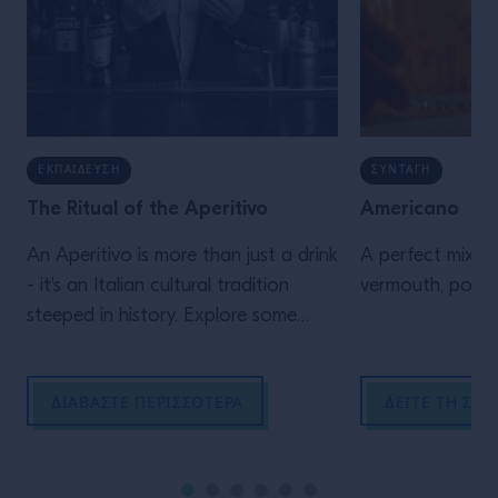
ΕΚΠΑΊΔΕΥΣΗ
ΣΥΝΤΑΓΉ
The Ritual of the Aperitivo
Americano
An Aperitivo is more than just a drink
A perfect mix o
- it's an Italian cultural tradition
steeped in history. Explore some
iconic Aperitivo cocktails and
discover common food pairings to
ΔΙΑΒΆΣΤΕ ΠΕΡΙΣΣΌΤΕΡΑ
ΔΕΊΤΕ ΤΗ ΣΥΝ
serve alongside them.