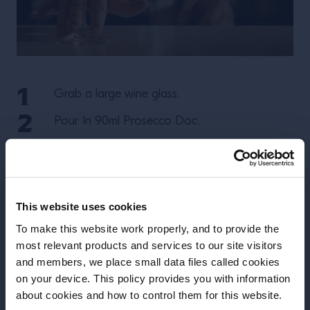
Grab a large wine glass.
Pour In 90ml Prosecco Doc.
Pour In 60ml Campari.
Splash 30ml Soda Water.
Fill with large cubed ice.
This website uses cookies
To make this website work properly, and to provide the
Garnish with a large orange wedge.
most relevant products and services to our site visitors
and members, we place small data files called cookies
Περισσότερες Συνταγές
on your device. This policy provides you with information
Πριν ξεκινήσουμε, χρειάζεται να
about cookies and how to control them for this website.
γνωρίσουμε την ημερομηνία γέννησής