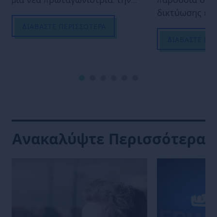
μια νέα πρωταγωνίστρια: την
παρουσία στα 
Carina Soto Velàsquez,
δικτύωσης έχε
ιδιοκτήτρια του Quixotic Projects,
στοιχείο της 
ΔΙΑΒΆΣΤΕ ΠΕΡΙΣΣΌΤΕΡΑ
που περιλαμβάνει βασικά μπαρ
στρατηγικής ε
ΔΙΑΒΆΣΤΕ ΠΕ
όπως το Candelaria και το Le Mary
Ωστόσο, εξακο
Celeste, που βρίσκονται και τα
ακούτε τακτικ
δύο στο Παρίσι. Πώς θα
υποβαθμίζεται
αποδώσει στις Δύσκολες
ανθρώπους να
Ερωτήσεις της Campari Academy;
το πόσο εύκολ
(«Ω, μερικές α
Instagram, πό
Ανακαλύψτε Περισσότερα
να είναι;»). Ό
χρόνου ή χρημ