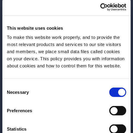
κατοίκων, με συνοδεία τον ήχο της βροχής
που έπεφτε. Ήταν το τέλειο aperitivo πριν
ξεκινήσει η νύχτα.
This website uses cookies
Και όπως πάντα στη Νέα Ορλεάνη, η βραδιά
To make this website work properly, and to provide the
είχε πολλές επιλογές για να ικανοποιήσει κάθε
most relevant products and services to our site visitors
διάθεση. Θέλατε να κάνετε κάτι extra; Η Bacardi
and members, we place small data files called cookies
γέμισε το Sugar Mill με ενέργεια και ρούμι,
on your device. This policy provides you with information
Πριν ξεκινήσουμε, χρειάζεται να
η
γιορτάζοντας την
20
επέτειο του Tales of the
about cookies and how to control them for this website.
γνωρίσουμε την ημερομηνία γέννησής
Cocktail
με τέλειο Big Easy στιλ, ενώ το Monkey
σας;
Shoulder φιλοξένησε υπαίθριο χορό και μεθύσι
στο Central City BBQ.
Consent
Παρακαλούμε επιλέξτε μία χώρα:
Necessary
Selection
Ψάχνατε για κάτι λιγότερο; Θα μπορούσατε να
ακολουθήσετε το άρωμα της Altos Tequila’s σε
Preferences
μια απομονωμένη διεύθυνση, γεμάτη αγαύη,
ιδιωτικά πάρτι και, προς τέρψη όλων, μακιγιάζ
Statistics
με γκλίτερ κατόπιν αιτήματος.