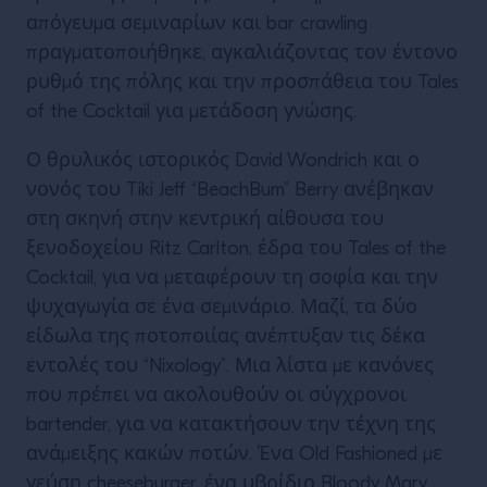
απόγευμα σεμιναρίων και bar crawling
πραγματοποιήθηκε, αγκαλιάζοντας τον έντονο
ρυθμό της πόλης και την προσπάθεια του Tales
of the Cocktail για μετάδοση γνώσης.
Ο θρυλικός ιστορικός David Wondrich και ο
νονός του Tiki Jeff “BeachBum” Berry ανέβηκαν
στη σκηνή στην κεντρική αίθουσα του
ξενοδοχείου Ritz Carlton, έδρα του Tales of the
Cocktail, για να μεταφέρουν τη σοφία και την
ψυχαγωγία σε ένα σεμινάριο. Μαζί, τα δύο
είδωλα της ποτοποιίας ανέπτυξαν τις δέκα
εντολές του “Nixology”. Μια λίστα με κανόνες
που πρέπει να ακολουθούν οι σύγχρονοι
bartender, για να κατακτήσουν την τέχνη της
ανάμειξης κακών ποτών. Ένα Old Fashioned με
γεύση cheeseburger, ένα υβρίδιο Bloody Mary