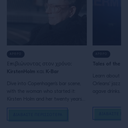
ΆΡΘΡΟ
ΆΡΘΡΟ
Επιβιώνοντας στον χρόνο:
Tales of the Co
KirstenHolm και K-Bar
Learn about sem
Dive into Copenhagen's bar scene,
Orleans' jazz clu
with the woman who started it:
agave drinks. A
Kirsten Holm and her twenty years
inspiration fro
old K-Bar
second day at Ta
ΔΙΑΒΆΣΤΕ ΠΕ
ΔΙΑΒΆΣΤΕ ΠΕΡΙΣΣΌΤΕΡΑ