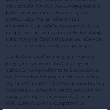
στην ιστορία (σύντομα θα κυκλοφορήσει ένα
βιβλίο γι’ αυτό). Από τη διαχείριση του
κόστους μέχρι την εκπαίδευση του
προσωπικού, την εξάπλωση στα ποτά και τις
ιστορίες του bar, το αρχείο του Bradsell κάλυψε
κάθε πτυχή της ζωής ενός bartender, κάνοντας
αυτό το σεμινάριο μια αξέχαστη εμπειρία.
Δεν θα ήταν Νέα Ορλεάνη χωρίς τροπικές
βροχές και τρομπέτες. Το Wild Turkey του
ομίλου Campari φιλοξένησε το Bourbon&Brass
στο Preservation Hall για μια αυθεντική γεύση
της τοπικής δράσης. Πίνοντας Boulevardiers όλη
τη βραδιά, οι καλεσμένοι απόλαυσαν τρία σετ
αγνής, χαλαρής και συγκινητικής ζωντανής
τζαζ μουσικής από το κουαρτέτο των