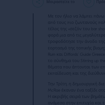
Μοιραστείτε το
Πρόσ
Με τον ήλιο να λάμπει πάνω
από τους πιο ζωντανούς πολ
τέλος της «σεζόν του bar sho
φορά μια από τις μεγαλύτερ
τροφοδότησε την άνοδο της 
εορτασμό της τοπικής βιομη
Rum και Diffords’ Guide Greece
το σύνθημα του Stirring up t
θέματα που άπτονται των επ
εκπαίδευση και της διεύθυν
Την Τρίτη, η δημιουργική δι
McRae έκαναν ένα ταξίδι στο
H ακριβής σειρά των βημάτω
ανάμεσα στην επιτυχία και τ