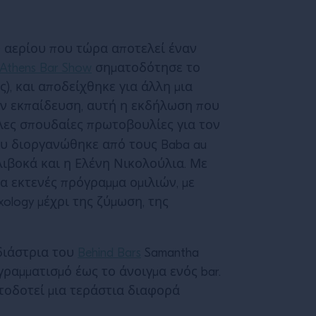
 αερίου που τώρα αποτελεί έναν
Athens Bar Show
σηματοδότησε το
ς), και αποδείχθηκε για άλλη μια
ην εκπαίδευση, αυτή η εκδήλωση που
λλες σπουδαίες πρωτοβουλίες για τον
υ διοργανώθηκε από τους Baba au
ιβοκά και η Ελένη Νικολούλια. Με
ένα εκτενές πρόγραμμα ομιλιών, με
ology μέχρι της ζύμωση, της
εδιάστρια του
Behind Bars
Samantha
ραμματισμό έως το άνοιγμα ενός bar.
τοδοτεί μια τεράστια διαφορά