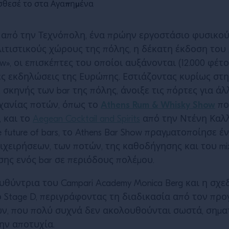
θεσέ το στα Αγαπημένα
 από την Τεχνόπολη, ένα πρώην εργοστάσιο φυσικού
ιτιστικούς χώρους της πόλης, η δέκατη έκδοση του
w», οι επισκέπτες του οποίοι αυξάνονται (12.000 φέτο
ες εκδηλώσεις της Ευρώπης. Εστιάζοντας κυρίως στ
σκηνής των bar της πόλης, άνοιξε τις πόρτες για ά
Athens Rum & Whisky Show
χανίας ποτών, όπως το
πο
, και το
Aegean Cocktail and Spirits
από την Ντένη Καλλ
he future of bars, το Athens Bar Show πραγματοποίησε 
ιχειρήσεων, των ποτών, της καθοδήγησης και του mix
σης ενός bar σε περιόδους πολέμου.
ευθύντρια του Campari Academy Monica Berg και η σχ
 Stage D, περιγράφοντας τη διαδικασία από τον προγ
ν, που πολύ συχνά δεν ακολουθούνται σωστά, σημα
ην αποτυχία.