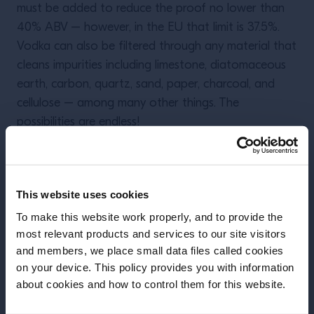
must be added to reduce the proof no lower than
40% ABV – however, in the EU that limit is 37.5%.
Vodka can also be filtered through any material that
cleans impurities including limestone, diatomaceous
earth, carbon, quartz, sand, paper, charcoal, and
cellulose – among many other things. The
possibilities are endless!
This website uses cookies
Περισσότερα Άρθρα
To make this website work properly, and to provide the
most relevant products and services to our site visitors
and members, we place small data files called cookies
on your device. This policy provides you with information
Πριν ξεκινήσουμε, χρειάζεται να
about cookies and how to control them for this website.
γνωρίσουμε την ημερομηνία γέννησής
σας;