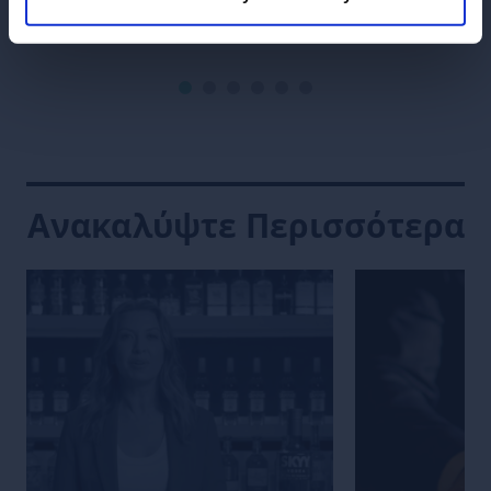
που περιλαμβάνει βασικά μπαρ
στρατηγικής ε
ΔΙΑΒΆΣΤΕ ΠΕ
όπως το Candelaria και το Le Mary
Ωστόσο, εξακο
Celeste, που βρίσκονται και τα
ακούτε τακτικ
δύο στο Παρίσι. Πώς θα
υποβαθμίζεται
αποδώσει στις Δύσκολες
ανθρώπους να
Ερωτήσεις της Campari Academy;
το πόσο εύκολ
(«Ω, μερικές α
Instagram, πό
Ανακαλύψτε Περισσότερα
να είναι;»). Ό
χρόνου ή χρημ