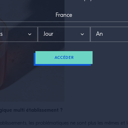
ACCÉDER
gique multi établissement ?
ablissements, les problématiques ne sont plus les mêmes et le