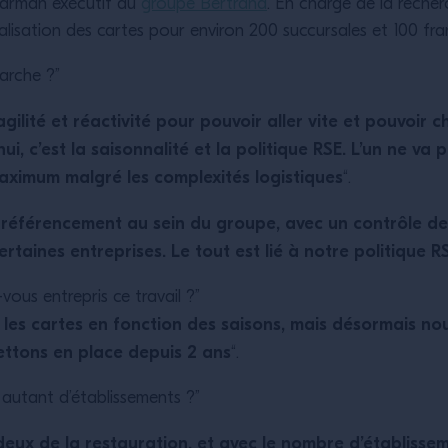
barman exécutif du
groupe Bertrand
. En charge de la recher
 réalisation des cartes pour environ 200 succursales et 100 f
arche ?”
gilité et réactivité pour pouvoir aller vite et pouvoir 
ui, c’est la saisonnalité et la politique RSE. L’un ne va
aximum malgré les complexités logistiques
“.
s référencement au sein du groupe, avec un contrôle de
rtaines entreprises. Le tout est lié à notre politique 
ous entrepris ce travail ?”
é les cartes en fonction des saisons, mais désormais n
ettons en place depuis 2 ans
“.
c autant d’établissements ?”
eux de la restauration, et avec le nombre d’établissem