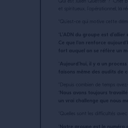
Qui est Julien Quettier ? Chef 
et spiritueux, l’opérationnel, la
“Qu’est-ce qui motive cette dém
L’ADN du groupe est d’allier a
“
Ce que l’on renforce aujourd’h
fort auquel on se réfère un m
Aujourd’hui, il y a un proces
“
faisons même des audits de ce
“Depuis combien de temps avez-v
Nous avons toujours travaill
“
un vrai challenge que nous m
“Quelles sont les difficultés ave
Notre groupe est le numéro d
“