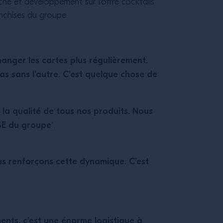
che et développement sur l’offre cocktails
ranchises du groupe.
changer les cartes plus régulièrement.
 pas sans l’autre. C’est quelque chose de
 la qualité de tous nos produits. Nous
RSE du groupe
“.
ous renforçons cette dynamique. C’est
ents, c’est une énorme logistique à