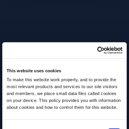
Verser les ingrédients dans un shaker vide.
Shaker une première fois sans glaçons puis
une deuxième fois en ajoutant de la glace.
Filtrer le tout dans un verre long drink rempli
de glaçons et décorer d’un quartier d’ananas.
This website uses cookies
Plus de recettes
To make this website work properly, and to provide the
most relevant products and services to our site visitors
and members, we place small data files called cookies
on your device. This policy provides you with information
about cookies and how to control them for this website.
Avez-vous l'âge légal pour boire de l'alcool?
Veuillez sélectionner un pays:
Consent