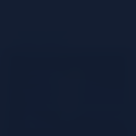
Ingrédients
40 ml de rhum Trois Rivières ambré
2 cuillères de crème de coco
100 ml de jus d'ananas
1 quartier d'ananas