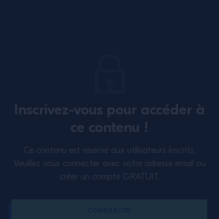
Bas de page
@campariacademy_fr
ABONNEZ-VOUS À NOTRE NEWSLETTER
À propos
Formation
Inscrivez-vous pour accéder à
Perspectives
Inspiration
ce contenu !
Politique étendue en matière
Nous contacter
Ce contenu est réservé aux utilisateurs inscrits.
de cookies
Conditions d’utilisation
Veuillez vous connecter avec votre adresse email ou
créer un compte GRATUIT.
Politique de confidentialité
France
CONNEXION