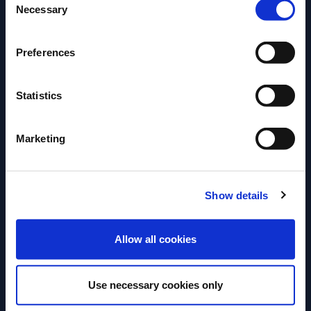
Necessary
Selection
Preferences
Statistics
RECETTE
RECETTE
Marketing
Aperol Spritz
Campari Spritz
La recette facile et rafraîchissante
Le Campari Spritz
Show details
de l'Aperol Spritz.
frais et pétillant.
ACCÉDER
Allow all cookies
VOIR LA RECETTE
VOIR LA REC
Use necessary cookies only