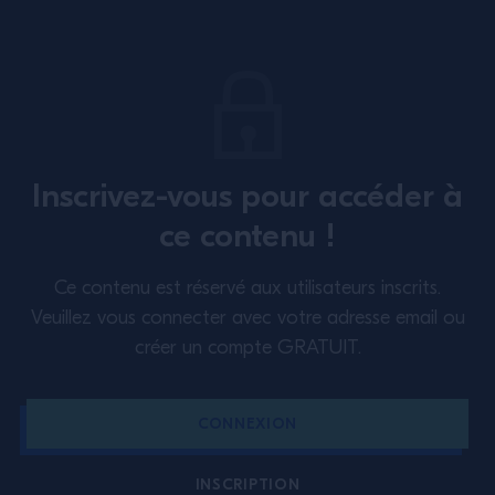
@campariacademy_fr
ABONNEZ-VOUS À NOTRE NEWSLETTER
À propos
Formation
Inscrivez-vous pour accéder à
Perspectives
Inspiration
ce contenu !
Politique étendue en matière
Nous contacter
Ce contenu est réservé aux utilisateurs inscrits.
de cookies
Conditions d’utilisation
Veuillez vous connecter avec votre adresse email ou
créer un compte GRATUIT.
Politique de confidentialité
France
CONNEXION
INSCRIPTION
L’ABUS D’ALCOOL EST DANGEREUX POUR LA SANTÉ. A