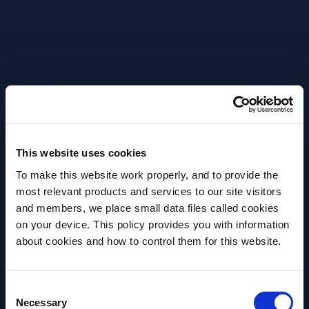
Comme toujours, la discussion a été parsemée de
succulentes anecdotes historiques et d’autres faits
moins connus !
Plus d’articles
This website uses cookies
To make this website work properly, and to provide the
most relevant products and services to our site visitors
and members, we place small data files called cookies
on your device. This policy provides you with information
about cookies and how to control them for this website.
Avez-vous l'âge légal pour boire de l'alcool?
Veuillez sélectionner un pays:
Consent
Necessary
Selection