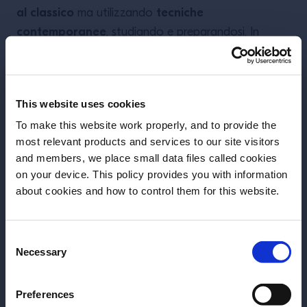
al classico
tecniche
ma utilizzando
contemporanee
, studiando e preparandosi. In
questo mondo dove tutto è sempre più veloce,
imparare dal
rallentare il tempo per ricordare e
passato è preziosissimo
”. Tutto questo, è
This website uses cookies
la
fondamentale, senza perdere di vista
To make this website work properly, and to provide the
professionalità
l’attenzione al dettaglio
e
: “Uno
most relevant products and services to our site visitors
sviluppo innovativo non può peccare di pigrizia. La
and members, we place small data files called cookies
carta, il font, i colori che accompagnano ogni
on your device. This policy provides you with information
rappresentazione e anche la disposizione di ogni
about cookies and how to control them for this website.
drink all’interno del menu, sono dettagli che non
possono essere lasciati al caso. Anche se essere
Consent
perfetti, forse, non sarà mai possibile”.
Necessary
Selection
Hai l'età per bere legalmente bevande
Preferences