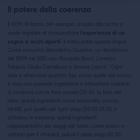
Il potere della coerenza
Il REM di Roma, per esempio, si ispira alla notte e
l’esperienza di un
vuole regalare al consumatore
sogno a occhi aperti
. Il menu parla questa lingua.
Come racconta Benedetto Guarino, co-fondatore
del REM nel 2021 con Riccardo Bucci, Lorenzo
Falasca, Giulia Castellucci e Simone Lanuti, “Ogni
sera si alternano quattro fasi, come quelle del sonno,
e ciascuna prevede ingredienti e atmosfera coerenti.
Si comincia con la fase
awake
(22-24, la fase del
relax, quindi ingredienti come camomilla, carota,
mirtilli), poi quella del
light sleep
(00.30-01.30, si
attivano le memorie, quindi ingredienti
rappresentativi dei viaggi del team, come aneto e
cetriolo per il
Malaka
), quindi il
deep sleep
(01.30-