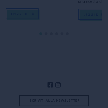
classica e che hanno ispirato alcuni
una ricetta clas
dei drink oggi più amati e serviti. I
elementi innovat
LEGGI DI PIÙ
trainer di Campari Academy ti
un prodotto unic
LEGGI DI PIÙ
guideranno in un percorso che parte
Proprio per la n
dalla gassificazione delle bevande e
twist on classic
arriva alla realizzazione di Easy Mix e
soddisfi gli ospi
Low-ABV cocktail originali e
ricerca, unite a
eccellenti. […]
mentale. Lo […]
Footer del sito
ISCRIVITI ALLA NEWSLETTER