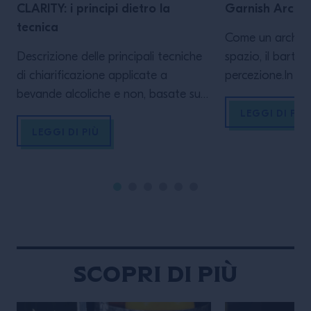
CLARITY: i principi dietro la
Garnish Archit
tecnica
Come un architet
Descrizione delle principali tecniche
spazio, il barten
di chiarificazione applicate a
percezione.In qu
bevande alcoliche e non, basate su
esploriamo linee
processi fisico-chimici e sull’impiego
che trasformano
LEGGI DI PIÙ
di agenti naturali. Tali tecniche si
migliore sè visi
LEGGI DI PIÙ
integrano con i processi di
LA MASTERCLASS
carbonatazione, naturale o indotta,
primis conoscere
nei quali la dissoluzione dell’anidride
completi del p
carbonica determina la formazione
internazionale, a
di una bevanda gassata,
esperienze, carpi
influenzandone stabilità, limpidezza e
che lo hanno re
percezione sensoriale
Scopri di più
PROGRAMMA: – Introduzione […]