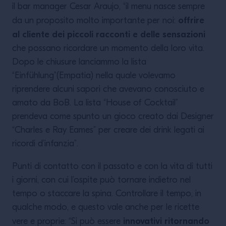
il bar manager Cesar Araujo, “il menu nasce sempre
offrire
da un proposito molto importante per noi:
al cliente dei piccoli racconti e delle sensazioni
che possano ricordare un momento della loro vita.
Dopo le chiusure lanciammo la lista
“Einfühlung”(Empatia) nella quale volevamo
riprendere alcuni sapori che avevano conosciuto e
amato da BoB. La lista “House of Cocktail”
prendeva come spunto un gioco creato dai Designer
“Charles e Ray Eames” per creare dei drink legati ai
ricordi d’infanzia”.
Punti di contatto con il passato e con la vita di tutti
i giorni, con cui l’ospite può tornare indietro nel
tempo o staccare la spina. Controllare il tempo, in
qualche modo, e questo vale anche per le ricette
innovativi ritornando
vere e proprie: “Si può essere