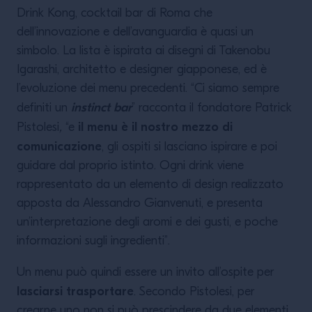
Drink Kong, cocktail bar di Roma che
dell’innovazione e dell’avanguardia è quasi un
simbolo. La lista è ispirata ai disegni di Takenobu
Igarashi, architetto e designer giapponese, ed è
l’evoluzione dei menu precedenti. “Ci siamo sempre
instinct bar
definiti un
” racconta il fondatore Patrick
il menu è il nostro mezzo di
Pistolesi
,
“e
comunicazione
, gli ospiti si lasciano ispirare e poi
guidare dal proprio istinto. Ogni drink viene
rappresentato da un elemento di design realizzato
apposta da Alessandro Gianvenuti, e presenta
un’interpretazione degli aromi e dei gusti, e poche
informazioni sugli ingredienti”.
Un menu può quindi essere un invito all’ospite per
lasciarsi trasportare
. Secondo Pistolesi, per
crearne uno non si può prescindere da due elementi