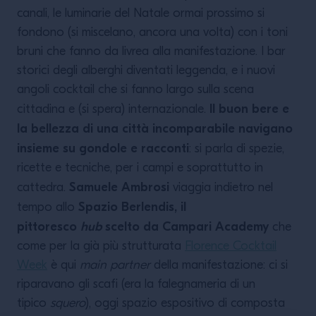
canali, le luminarie del Natale ormai prossimo si
fondono (si miscelano, ancora una volta) con i toni
bruni che fanno da livrea alla manifestazione. I bar
storici degli alberghi diventati leggenda, e i nuovi
angoli cocktail che si fanno largo sulla scena
Il buon bere e
cittadina e (si spera) internazionale.
la bellezza di una città incomparabile navigano
insieme su gondole e racconti
: si parla di spezie,
ricette e tecniche, per i campi e soprattutto in
Samuele Ambrosi
cattedra.
viaggia indietro nel
Spazio Berlendis, il
tempo allo
pittoresco
hub
scelto da Campari Academy
che
come per la già più strutturata
Florence Cocktail
Week
è qui
main partner
della manifestazione: ci si
riparavano gli scafi (era la falegnameria di un
tipico
squero
), oggi spazio espositivo di composta