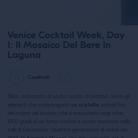
Venice Cocktail Week, Day
1: Il Mosaico Del Bere In
Laguna
Bar Stories on
Camera. Galleria
Condividi
Campari / Magnum
Photos: quasi un
secolo di storia del
Silice, carbonato di sodio, ossido di piombo. Sono gli
bar
un cristallo
elementi che compongono
; polveri fini
del colore del bronzo, che si mescolano negli oltre
1000 gradi di un forno rustico e crudo nascosto nelle
LEGGI DI PIÙ
calli di Dorsoduro. Quattro generazioni di vetrai dal