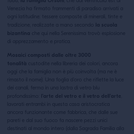
la famiglia Orsoni
1888,
, che dal ventricolo est di
Venezia ha firmato frammenti di paradiso arrivati a
ogni latitudine: tessere composte di minerali, tinte e
la scuola
tradizione, realizzate a mano secondo
bizantina
che qui nella Serenissima trovò esplosione
di apprezzamento e pratica.
Mosaici composti dalle oltre 3000
tonalità
custodite nella libreria dei colori, ancora
oggi che la famiglia non è più coinvolta (ma ne è
rimasto il nome). Una foglia d’oro che riflette la luce
dei canali, ferma in una lastra di vetro blu
l’arte del vetro e il vetro dell’arte
profondissimo:
,
lavorati entrambi in questa casa aristocratica
ancora funzionante come fabbrica, che dalle sue
pareti e dal suo fuoco fa nascere pezzi unici
destinati al mondo intero (dalla Sagrada Familia alla