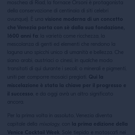
moschea di Riad, la fornace Orsoni è protagonista
della conservazione di centinaia di siti celebri
visione moderna di un concetto
ovunque). È una
che Venezia porta con sè dalla sua fondazione,
1600 anni fa
: la varietà come ricchezza, la
mescolanza di genti ed elementi che rendono la
laguna uno spicchi unico di umanità e bellezza. Che
siano arabi, austriaci o cinesi, in qualche modo
transitati di qui durante i secoli; o minerali e pigmenti,
Qui la
uniti per comporre mosaici pregiati.
miscelazione è stata la chiave per il progresso e
il successo
, e da oggi avrà un altro significato
ancora.
Per la prima volta in assoluto, Venezia diventa
la prima edizione della
capitale della
mixology
, con
Venice Cocktail Week
. Sole tiepido e motoscafi nei