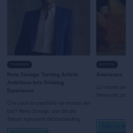
TRAINING
RICETTA
Remy Savage: Turning Artistic
Americano
Ambitions Into Drinking
La miscela perfe
Experience
Vermouth, popola
Che cos’è la creatività nel mondo del
bar? Remy Savage, uno dei più
famosi esponenti del bartending
VEDI LA RICE
contemporaneo, è pronto a guidarti