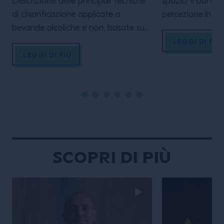
Descrizione delle principali tecniche
spazio, il barten
di chiarificazione applicate a
percezione.In qu
bevande alcoliche e non, basate su
esploriamo linee
processi fisico-chimici e sull’impiego
che trasformano
LEGGI DI PIÙ
di agenti naturali. Tali tecniche si
migliore sè visi
LEGGI DI PIÙ
integrano con i processi di
LA MASTERCLASS
carbonatazione, naturale o indotta,
primis conoscere
nei quali la dissoluzione dell’anidride
completi del p
carbonica determina la formazione
internazionale, a
di una bevanda gassata,
esperienze, carpi
influenzandone stabilità, limpidezza e
che lo hanno re
percezione sensoriale
Scopri di più
PROGRAMMA: – Introduzione […]