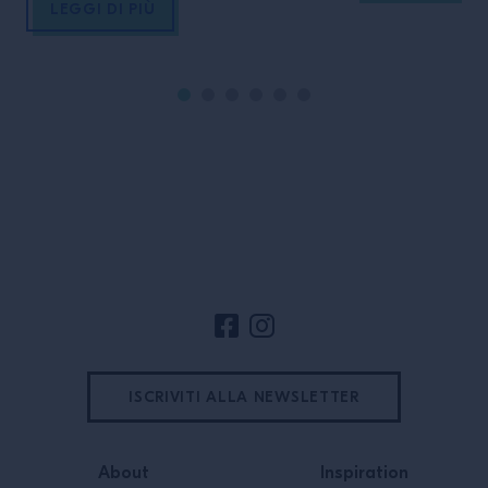
in un affascinante percorso
LEGGI DI PIÙ
formativo sullo studio creativo dei
cocktail, attraverso i suoi limiti e le
sue libertà. INTERNATIONAL
MASTERCLASS IN LINGUA
INGLESE OBIETTIVI DEL CORSO
Con questo corso potrai conoscere
a fondo […]
Footer del sito
ISCRIVITI ALLA NEWSLETTER
About
Inspiration