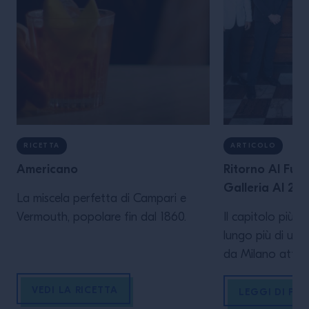
RICETTA
ARTICOLO
Americano
Ritorno Al Fut
Galleria Al 27°
La miscela perfetta di Campari e
Vermouth, popolare fin dal 1860.
Il capitolo più 
lungo più di un 
da Milano atter
scrivere un’altra
VEDI LA RICETTA
nella storia della
LEGGI DI PIÙ