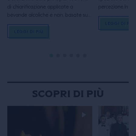
di chiarificazione applicate a
percezione.In qu
bevande alcoliche e non, basate su
esploriamo linee
processi fisico-chimici e sull’impiego
che trasformano
LEGGI DI PIÙ
di agenti naturali. Tali tecniche si
migliore sè visi
LEGGI DI PIÙ
integrano con i processi di
LA MASTERCLASS
carbonatazione, naturale o indotta,
primis conoscere
nei quali la dissoluzione dell’anidride
completi del p
carbonica determina la formazione
internazionale, a
di una bevanda gassata,
esperienze, carpi
influenzandone stabilità, limpidezza e
che lo hanno re
percezione sensoriale
Scopri di più
PROGRAMMA: – Introduzione […]