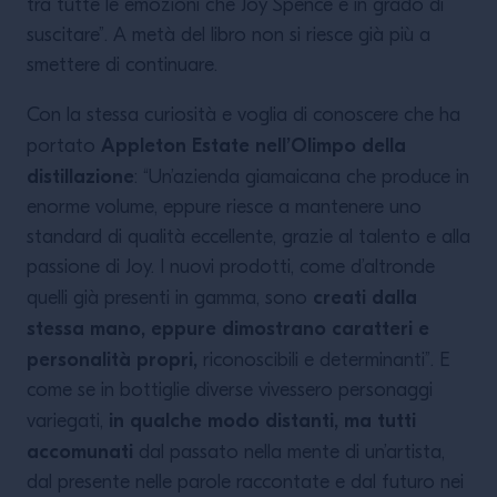
tra tutte le emozioni che Joy Spence è in grado di
suscitare”. A metà del libro non si riesce già più a
smettere di continuare.
Con la stessa curiosità e voglia di conoscere che ha
Appleton Estate nell’Olimpo della
portato
distillazione
: “Un’azienda giamaicana che produce in
enorme volume, eppure riesce a mantenere uno
standard di qualità eccellente, grazie al talento e alla
passione di Joy. I nuovi prodotti, come d’altronde
creati dalla
quelli già presenti in gamma, sono
stessa mano, eppure dimostrano caratteri e
personalità propri,
riconoscibili e determinanti”. E
come se in bottiglie diverse vivessero personaggi
in qualche modo distanti, ma tutti
variegati,
accomunati
dal passato nella mente di un’artista,
dal presente nelle parole raccontate e dal futuro nei