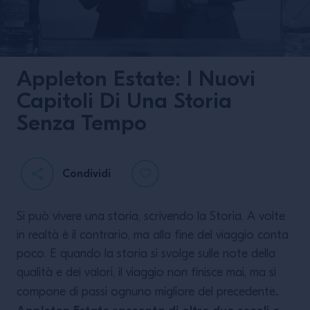
Appleton Estate: I Nuovi
Capitoli Di Una Storia
Senza Tempo
È Ancora Camparino
In Galleria: Mattia
Condividi
Capezzuoli Vince
Come Bartender
Dell’anno Ai
Si può vivere una storia, scrivendo la Storia. A volte
Barawards
in realtà è il contrario, ma alla fine del viaggio conta
poco. E quando la storia si svolge sulle note della
qualità e dei valori, il viaggio non finisce mai, ma si
LEGGI DI PIÙ
.
compone di passi ognuno migliore del precedente