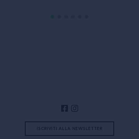
Camparino in Gal
al 27esimo posto 
World 50 Best Ba
capitale UK poch
[…]
Footer del sito
ISCRIVITI ALLA NEWSLETTER