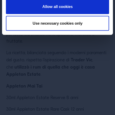
rum giamaicano invecchiato: questa nuova proposta
Allow all cookies
Reserve 8 anni
contempla due nuovi protagonisti: il
e il Rare Cask 12 anni
, che con la loro profonda
Use necessary cookies only
aromaticità regalano al drink un bilanciamento
perfetto tra intense note speziate, morbide e
fruttate.
La ricetta, bilanciata seguendo i moderni paramenti
Trader Vic
del gusto, rispetta l’ispirazione di
,
utilizzò i rum di quella che oggi è casa
che
Appleton Estate
.
Appleton Mai Tai
30ml Appleton Estate Reserve 8 anni
30ml Appleton Estate Rare Cask 12 anni