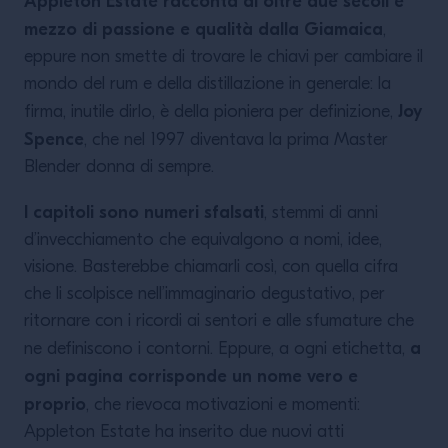
Appleton Estate racconta di oltre due secoli e
mezzo di passione e qualità dalla Giamaica
,
eppure non smette di trovare le chiavi per cambiare il
mondo del rum e della distillazione in generale: la
Joy
firma, inutile dirlo, è della pioniera per definizione,
Spence
, che nel 1997 diventava la prima Master
Blender donna di sempre.
I capitoli sono numeri sfalsati
, stemmi di anni
d’invecchiamento che equivalgono a nomi, idee,
visione. Basterebbe chiamarli così, con quella cifra
che li scolpisce nell’immaginario degustativo, per
ritornare con i ricordi ai sentori e alle sfumature che
a
ne definiscono i contorni. Eppure, a ogni etichetta,
ogni pagina corrisponde un nome vero e
proprio
, che rievoca motivazioni e momenti:
Appleton Estate ha inserito due nuovi atti