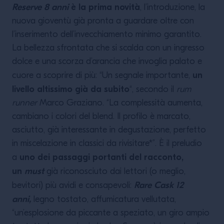
Reserve 8 anni
è la prima novità
, l’introduzione, la
nuova gioventù già pronta a guardare oltre con
l’inserimento dell’invecchiamento minimo garantito.
La bellezza sfrontata che si scalda con un ingresso
dolce e una scorza d’arancia che invoglia palato e
un
cuore a scoprire di più: “Un segnale importante,
livello altissimo già da subito
“, secondo il
rum
runner
Marco Graziano. “La complessità aumenta,
cambiano i colori del blend. Il profilo è marcato,
asciutto, già interessante in degustazione, perfetto
in miscelazione in classici da rivisitare*”. È il preludio
uno dei passaggi portanti del racconto,
a
un
must
già riconosciuto dai lettori (o meglio,
Rare Cask 12
bevitori) più avidi e consapevoli:
anni
,
legno tostato, affumicatura vellutata,
“un’esplosione da piccante a speziato, un giro ampio