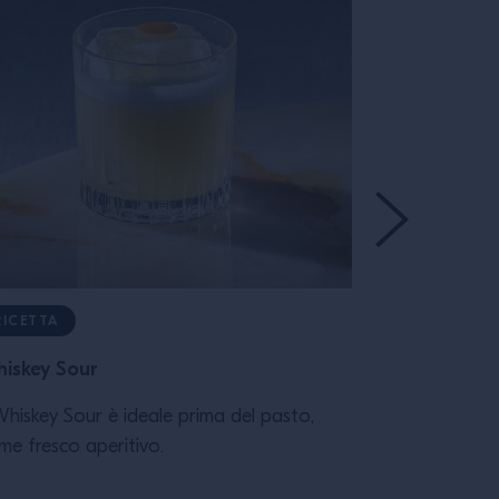
RICETTA
RICETTA
iskey Sour
Campari Spr
 Whiskey Sour è ideale prima del pasto,
Il cocktail it
me fresco aperitivo.