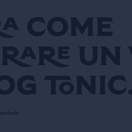
ra come
rare un
og Tonic
preferiti