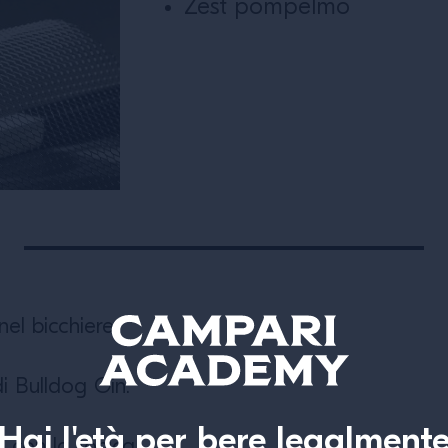
Zest pompelmo
nel bicchiere.
i Bulldog Gin.
Hai l'età per bere legalment
e con la tonica.