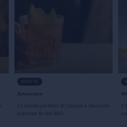
RICETTA
Americano
Wh
o
La miscela perfetta di Campari e Vermouth,
Il
popolare fin dal 1860.
co