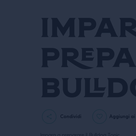
Impa
prepa
Bulld
Condividi
Aggiungi ai 
Impara a preparare il Bulldog Tonic.