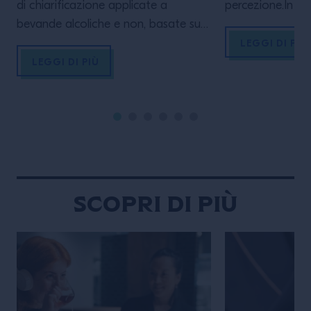
di chiarificazione applicate a
percezione.In qu
bevande alcoliche e non, basate su
esploriamo linee
processi fisico-chimici e sull’impiego
che trasformano
LEGGI DI PIÙ
di agenti naturali. Tali tecniche si
migliore sè visi
LEGGI DI PIÙ
integrano con i processi di
LA MASTERCLASS
carbonatazione, naturale o indotta,
primis conoscere
nei quali la dissoluzione dell’anidride
completi del p
carbonica determina la formazione
internazionale, a
di una bevanda gassata,
esperienze, carpi
influenzandone stabilità, limpidezza e
che lo hanno re
percezione sensoriale
Scopri di più
PROGRAMMA: – Introduzione […]