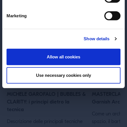
SI
NO
Marketing
Show details
Allow all cookies
Use necessary cookies only
ARTICOLO
ARTICOLO
MICHELE GAROFALO | BUBBLES &
MASTERCLASS 
CLARITY: i principi dietro la
Garnish Archit
tecnica
Come un architet
Descrizione delle principali tecniche
spazio, il barten