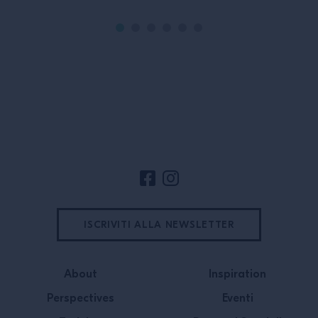
comincia con il comprendere i sensi:
per fotografare u
da cosa sono a come funzionano,
è Simone Caporal
fino al perché sono così importanti
Sips di Barcellon
quando creiamo ottimi drink […]
titolo di miglior 
Footer del sito
ISCRIVITI ALLA NEWSLETTER
About
Inspiration
Perspectives
Eventi