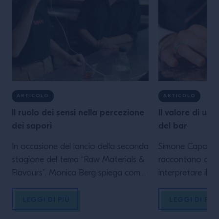
ARTICOLO
ARTICOLO
Il ruolo dei sensi nella percezione
Il valore di un
dei sapori
del bar
In occasione del lancio della seconda
Simone Caporal
stagione del tema “Raw Materials &
raccontano cosa
Flavours”, Monica Berg spiega come i
interpretare il b
cinque sensi possono essere usati
tra passato e f
per creare esperienze migliori per gli
lettura: 5 minuti
LEGGI DI PIÙ
LEGGI DI PIÙ
ospiti.Comprendere sapori e aromi
esisterebbe nien