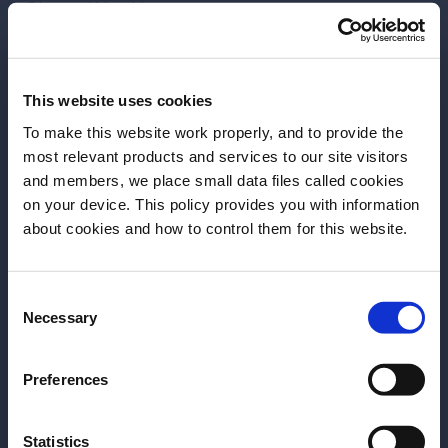
Giovanni Vecchio
Case History
Carico – Percento Lab
This website uses cookies
Prenotazione e costo
To make this website work properly, and to provide the
Il costo è di €390. Clicca sul bottone sotto per
most relevant products and services to our site visitors
and members, we place small data files called cookies
iscriverti.
on your device. This policy provides you with information
about cookies and how to control them for this website.
Prenota ora
Consent
Necessary
Selection
Hai l'età per bere legalmente bevande
Preferences
Più articoli
alcoliche?
Statistics