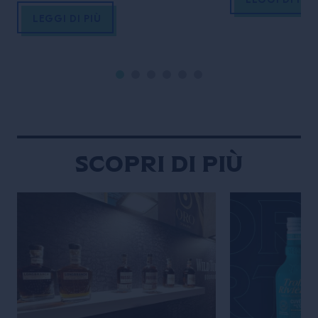
di agenti naturali. Tali tecniche si
migliore sè visi
LEGGI DI PIÙ
integrano con i processi di
LA MASTERCLASS
carbonatazione, naturale o indotta,
primis conoscere
nei quali la dissoluzione dell’anidride
completi del p
carbonica determina la formazione
internazionale, a
di una bevanda gassata,
esperienze, carpi
influenzandone stabilità, limpidezza e
che lo hanno re
percezione sensoriale
Scopri di più
PROGRAMMA: – Introduzione […]