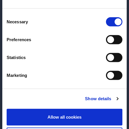
Michele Garofalo
Consent
Prenotazione e costo
Necessary
Selection
Il costo è di €750. Clicca sul bottone sotto per
iscriverti.
Hai l'età per bere legalmente bevande
Preferences
alcoliche?
Prenota ora
Statistics
SI
NO
Marketing
Più articoli
Show details
Allow all cookies