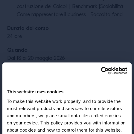
costruzione dei Calcoli | Benchmark |Scalabilità
Come rappresentare il business | Raccolta fondi
Durata del corso
24 ore
Quando
Dal 18 al 20 maggio 2026
Dal 17 al 19 novembre 2026
Dove
Campari Academy Via D. Campari 23, Sesto San
This website uses cookies
Giovanni (MI)
To make this website work properly, and to provide the
most relevant products and services to our site visitors
Disponibilità
and members, we place small data files called cookies
20 posti
on your device. This policy provides you with information
about cookies and how to control them for this website.
Docenti