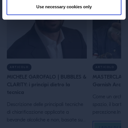
Use necessary cookies only
ARTICOLO
ARTICOLO
MICHELE GAROFALO | BUBBLES &
MASTERCLASS 
CLARITY: i principi dietro la
Garnish Archit
tecnica
Come un architet
Descrizione delle principali tecniche
spazio, il barten
di chiarificazione applicate a
percezione.In qu
bevande alcoliche e non, basate su
esploriamo linee
processi fisico-chimici e sull’impiego
che trasformano
LEGGI DI PIÙ