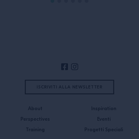
piaccia, serve soltanto trovare quello
affascinante be
giusto per ciascuno di noi”. Le mura
con un focus su
del […]
produttivo, esam
tecniche […]
Footer del sito
ISCRIVITI ALLA NEWSLETTER
About
Inspiration
Perspectives
Eventi
Training
Progetti Speciali