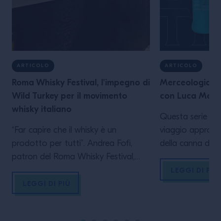
ARTICOLO
ARTICOLO
Roma Whisky Festival, l'impegno di
Merceologia: 
Wild Turkey per il movimento
con Luca Men
whisky italiano
Questa serie di 
“Far capire che il whisky è un
viaggio approfo
prodotto per tutti”. Andrea Fofi,
della canna da 
patron del Roma Whisky Festival,
con la storia e l
descrive così la missione della sua
esplorando l’eti
LEGGI DI PIÙ
creatura, giunta alla decima edizione
la sua evoluzion
LEGGI DI PIÙ
in undici anni. “Provarlo è il primo
coloniale, fino a
passo: non esiste un whisky che non
concezione mod