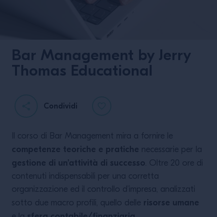
Bar Management by Jerry
Thomas Educational
Campari Shakerato
Condividi
Il corso di Bar Management mira a fornire le
competenze teoriche e pratiche
necessarie per la
gestione di un’attività di successo
. Oltre 20 ore di
contenuti indispensabili per una corretta
organizzazione ed il controllo d’impresa, analizzati
VEDI LA RICETTA
risorse umane
sotto due macro proﬁli, quello delle
sfera contabile/ﬁnanziaria
e la
.