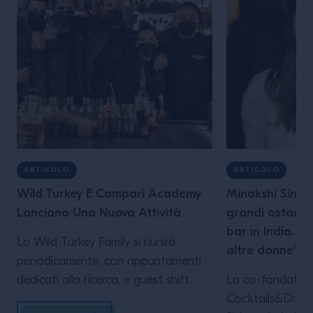
ARTICOLO
ARTICOLO
Wild Turkey E Campari Academy
Minakshi Singh
Lanciano Una Nuova Attività
grandi ostacoli
bar in India. Sp
La Wild Turkey Family si riunirà
altre donne”
periodicamente, con appuntamenti
dedicati alla ricerca, e guest shift
La co-fondatrice
volti a valorizzare i prodotti Wild
Cocktails&Drea