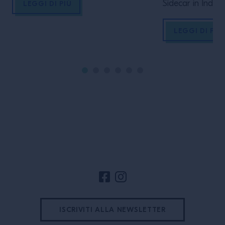
Turkey. Prima tappa al BoB di
Sidecar in India,
LEGGI DI PIÙ
Milano, con sei membri della Family
leader in un me
protagonisti Sei bartender, un
una donna al ba
LEGGI DI PIÙ
bancone e possibilità infinite. È la
movimenti cultura
nuova attività lanciata da Campari
articolo raccon
Academy con la Wild Turkey Family,
aspettativa, ha c
che a […]
business. Ho com
percorso in que
frequentavo la s
lavoravo come [
Footer del sito
ISCRIVITI ALLA NEWSLETTER