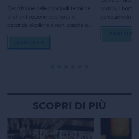
Come un architet
Descrizione delle principali tecniche
spazio, il barten
di chiarificazione applicate a
percezione.In qu
bevande alcoliche e non, basate su
esploriamo linee
processi fisico-chimici e sull’impiego
che trasformano
LEGGI DI PIÙ
di agenti naturali. Tali tecniche si
migliore sè visi
LEGGI DI PIÙ
integrano con i processi di
LA MASTERCLASS
carbonatazione, naturale o indotta,
primis conoscere
nei quali la dissoluzione dell’anidride
completi del p
carbonica determina la formazione
internazionale, a
di una bevanda gassata,
esperienze, carpi
influenzandone stabilità, limpidezza e
che lo hanno re
percezione sensoriale
Scopri di più
PROGRAMMA: – Introduzione […]