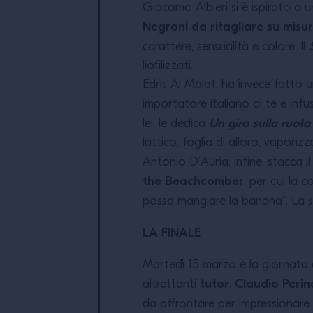
Giacomo Albieri si è ispirato a 
Negroni da ritagliare su mis
carattere, sensualità e colore. Il
liofilizzati.
Edris Al Malat, ha invece fatto u
importatore italiano di te e infu
Un giro sulla ruot
lei, le dedica
lattico, foglia di alloro, vapori
Antonio D’Auria, infine, stacca il
the Beachcomber
, per cui la 
possa mangiare la banana”. La 
LA FINALE
Martedì 15 marzo è la giornata de
tutor
Claudio Perin
altrettanti
:
da affrontare per impressionare