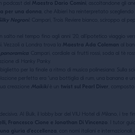
Maestro Dario Comini
un podcast del
, ascoltandone gli an
ura per una donna
, che Albieri ha reinterpretato scegliendo g
Silky Negroni
:
Campari, Trois Reviere bianco, sciroppo al pep
n salto nel tempo fino agli anni ’20, all’ipotetico viaggio ver
Maestra Ada Coleman
si. Vezzoli a Londra trova la
al ban
a panoramica
: Campari, cordiale ai frutti rossi, soda al tè 
zzazione di Hanky Panky.
 biglietto per la finale a ritmo di musica polinesiana. Sulla s
colazione perfetta era “una bottiglia di rum, una banana e u
Maikiki
twist sul Pearl Diver
sua creazione
è un
, composto 
cisiva. Al Bulk, il lobby bar del VIU Hotel di Milano, i tre 
elli, Francesco Cione e Jonathan Di Vincenzo
. I tutor gu
una giuria d’eccellenza
, con nomi italiani e internazionali