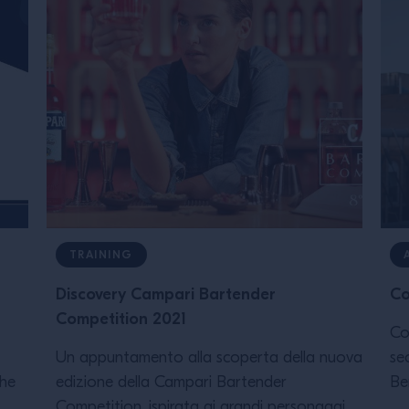
TRAINING
Discovery Campari Bartender
Co
Competition 2021
Co
Un appuntamento alla scoperta della nuova
se
The
edizione della Campari Bartender
Be
Competition, ispirata ai grandi personaggi
co