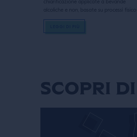
chiarificazione applicate a bevande
alcoliche e non, basate su processi fisico
chimici e sull’impiego di agenti naturali. Ta
tecniche si integrano con i processi di
LEGGI DI PIÙ
carbonatazione, naturale o indotta, nei
quali la dissoluzione dell’anidride carbon
determina la formazione di una bevand
gassata, influenzandone stabilità, limpid
e percezione sensoriale PROGRAMMA:
Introduzione […]
Scopri di