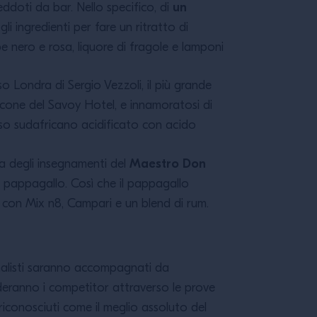
un
eddoti da bar. Nello specifico, di
li ingredienti per fare un ritratto di
e nero e rosa, liquore di fragole e lamponi
so Londra di Sergio Vezzoli, il più grande
cone del Savoy Hotel, e innamoratosi di
rosso sudafricano acidificato con acido
Maestro Don
cia degli insegnamenti del
n pappagallo. Così che il pappagallo
con Mix n8, Campari e un blend di rum.
finalisti saranno accompagnati da
ideranno i competitor attraverso le prove
, riconosciuti come il meglio assoluto del