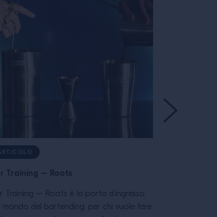
ARTICOLO
ARTICOLO
r Training – Roots
Bar Training
r Training – Roots è la porta d’ingresso
Con il corso 
l mondo del bartending, per chi vuole fare
comprendere a