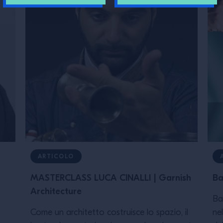
ARTICOLO
MASTERCLASS LUCA CINALLI | Garnish
Ba
Architecture
Ba
Come un architetto costruisce lo spazio, il
ne