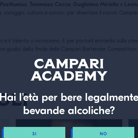
 Posthumus
Tommaso Cecca
Guglielmo Miriello
Leon
,
,
e
a, coraggio, cultura e sorriso, per diventare il nuovo Campar
 e il talento si incrociano. E per portarli entrambi sulla ste
i tre giudici della finale della Campari Bartender Competition.
oli
Hai l'età per bere legalment
bevande alcoliche?
SI
NO