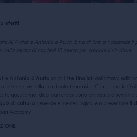
preferiti
is Al Malat e Antonio d’Auria. E fra di loro si nasconde il
ella serata di martedì 15 marzo per scoprire il vincitore.
at
Antonio d’Auria
tre finalisti
e
sono i
dell’ottava edizio
le tre prove della semifinale tenutasi al Camparino in Galle
rivate quest’anno, dieci bartender sono arrivati alla semifin
quiz di cultura
il 
generale e merceologica, e a presentare
pari Academy.
AZIONE