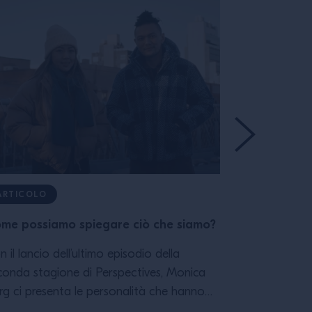
ARTICOLO
ARTICOLO
me possiamo spiegare ciò che siamo?
Mixology: St
Prepazione 
n il lancio dell’ultimo episodio della
conda stagione di Perspectives, Monica
Questa serie 
rg ci presenta le personalità che hanno
visione comple
ntribuito, e descrive come quello che
fondamentali 