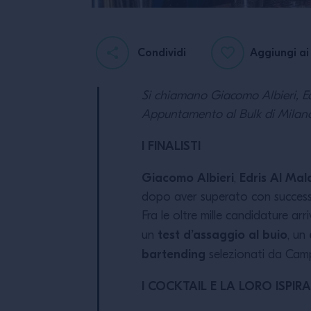
Condividi
Aggiungi ai 
Si chiamano Giacomo Albieri, Edr
Appuntamento al Bulk di Milano n
I FINALISTI
Giacomo Albieri
Edris Al Mal
,
dopo aver superato con successo 
Fra le oltre mille candidature ar
test d’assaggio al buio
un
, un
bartending
selezionati da Cam
I COCKTAIL E LA LORO ISPIR