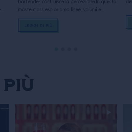
bartender costruisce la percezione.In questa
de
-
masterclass esploriamo linee, volumi e
mu
li
armonie che trasformano un drink nel suo
de
migliore sè visibile. PERCHÉ SEGUIRE LA
ne
LEGGI DI PIÙ
MASTERCLASSL’obiettivo è in primis
ar
ica
conoscere uno dei volti più completi del
co
a
panorama internazionale, assorbire le sue
tr
ezza
esperienze, carpire segreti e dettagli che lo
 –
hanno reso […]
 più