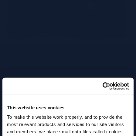
Dans un tumbler rempli de glace.
Verser 30ml de gin Bulldog.
Verser ensuite 30ml de Campari.
Ajouter 30ml de vermouth Del Professore
Rosso.
Mélanger avec une cuillère de bar.
This website uses cookies
To make this website work properly, and to provide the
Garnir d’un zeste d’orange.
most relevant products and services to our site visitors
and members, we place small data files called cookies