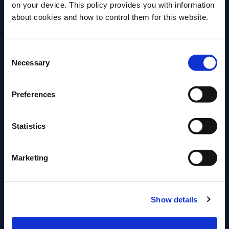
on your device. This policy provides you with information
Plus de recettes
about cookies and how to control them for this website.
Avez-vous l'âge légal pour boire de l'alcool?
Veuillez sélectionner un pays:
Consent
Necessary
Selection
Preferences
Statistics
Marketing
RECETTE
RECETTE
Show details
Aperol Spritz
Campari Spritz
ACCÉDER
La recette facile et rafraîchissante
Le Campari Spritz