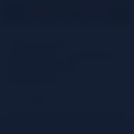
Une recette
classique : comment
préparer un
Negroni?
Partager
Découvrez comment réaliser simplement un Negroni :
ce célèbre cocktail italien composé de seulement
3 ingrédients est prêt en seulement quelques minutes.