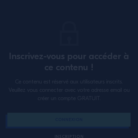
@campariacademy_fr
ABONNEZ-VOUS À NOTRE NEWSLETTER
À propos
Formation
Inscrivez-vous pour accéder à
Perspectives
Inspiration
ce contenu !
Politique étendue en matière
Nous contacter
Ce contenu est réservé aux utilisateurs inscrits.
de cookies
Conditions d’utilisation
Veuillez vous connecter avec votre adresse email ou
créer un compte GRATUIT.
Politique de confidentialité
France
CONNEXION
INSCRIPTION