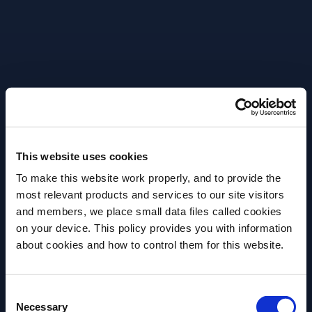
Verser tous les ingrédients dans un shaker
rempli de glaçons.
Shaker énergétiquement puis filtrer le cocktail
dans un verre.
Garnir d’un zeste de citron jaune.
This website uses cookies
Plus de recettes
To make this website work properly, and to provide the
most relevant products and services to our site visitors
and members, we place small data files called cookies
on your device. This policy provides you with information
about cookies and how to control them for this website.
Avez-vous l'âge légal pour boire de l'alcool?
Veuillez sélectionner un pays:
Consent
Necessary
Selection