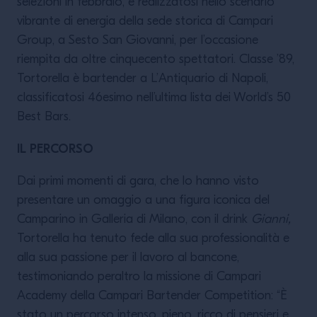
selezioni in febbraio, e realizzatosi nello scenario
vibrante di energia della sede storica di Campari
Group, a Sesto San Giovanni, per l’occasione
riempita da oltre cinquecento spettatori. Classe ’89,
Tortorella è bartender a L’Antiquario di Napoli,
classificatosi 46esimo nell’ultima lista dei World’s 50
Best Bars.
IL PERCORSO
Dai primi momenti di gara, che lo hanno visto
presentare un omaggio a una figura iconica del
Camparino in Galleria di Milano, con il drink
Gianni,
Tortorella ha tenuto fede alla sua professionalità e
alla sua passione per il lavoro al bancone,
testimoniando peraltro la missione di Campari
Academy della Campari Bartender Competition: “È
stato un percorso intenso, pieno, ricco di pensieri e