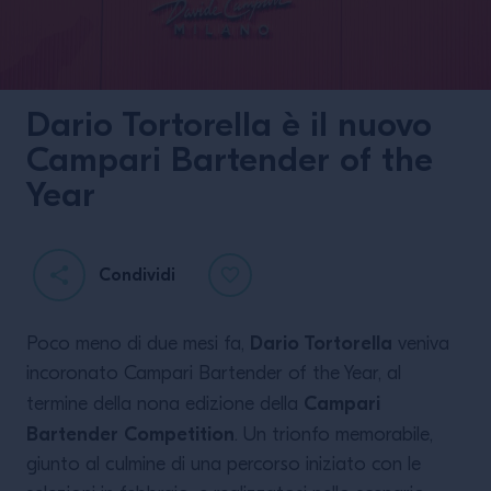
Dario Tortorella è il nuovo
Campari Bartender of the
Year
Ultimate twist on
classic: tecnica e
Condividi
analisi nel nuovo
corso di Campari
Academy
Dario Tortorella
Poco meno di due mesi fa,
veniva
incoronato Campari Bartender of the Year, al
Campari
termine della nona edizione della
Bartender Competition
. Un trionfo memorabile,
LEGGI DI PIÙ
giunto al culmine di una percorso iniziato con le