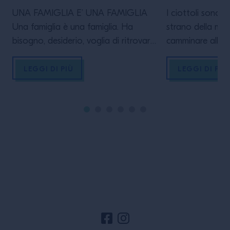
UNA FAMIGLIA E’ UNA FAMIGLIA
I ciottoli sono 
Una famiglia è una famiglia. Ha
strano della mat
bisogno, desiderio, voglia di ritrovare
camminare alle s
il calore, di ricreare la magia
perde nel delirio
dell’atmosfera intima, non solo alle
finalmente ritrov
LEGGI DI PIÙ
LEGGI DI PIÙ
feste comandate (per la Wild Turkey
Dagli squarci di 
Family la festa comandata per
investita e sorri
eccellenza è, naturalmente,
tornata a parlar
il Thanksgiving Day). Così, appena è
quella della con
stato possibile ritrovarsi (e appena
turisti che alzano
lo sarà di nuovo), Aldo […]
ragnatela […]
Footer del sito