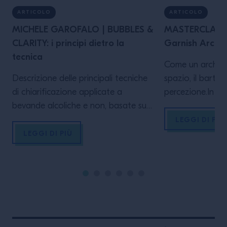
ARTICOLO
ARTICOLO
MICHELE GAROFALO | BUBBLES &
MASTERCLASS 
CLARITY: i principi dietro la
Garnish Archit
tecnica
Come un architet
Descrizione delle principali tecniche
spazio, il barten
di chiarificazione applicate a
percezione.In qu
bevande alcoliche e non, basate su
esploriamo linee
processi fisico-chimici e sull’impiego
che trasformano
LEGGI DI PIÙ
di agenti naturali. Tali tecniche si
migliore sè visi
LEGGI DI PIÙ
integrano con i processi di
LA MASTERCLASS
carbonatazione, naturale o indotta,
primis conoscere
nei quali la dissoluzione dell’anidride
completi del p
carbonica determina la formazione
internazionale, a
di una bevanda gassata,
esperienze, carpi
influenzandone stabilità, limpidezza e
che lo hanno re