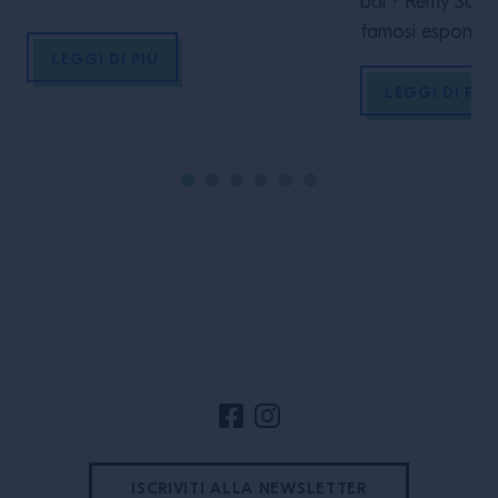
modo in cui vuoi raccontare la tua
bar? Remy Savag
drink list, e analizzare i costi in modo
famosi esponent
LEGGI DI PIÙ
da strutturare un menù originale ed
contemporaneo, 
efficiente. Il corso prevede una
in un affascinan
LEGGI DI PIÙ
sessione operativa presso il Percento
formativo sullo 
Lab, laboratorio di sperimentazioni
cocktail, attraver
che […]
sue libertà. I
MASTERCLASS 
INGLESE OBIE
Con questo cors
a fondo […]
Footer del sito
ISCRIVITI ALLA NEWSLETTER